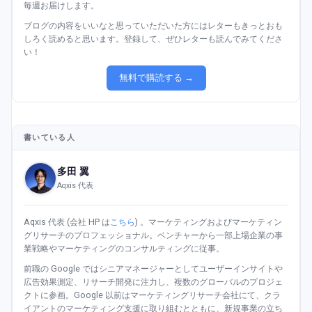
毎週お届けします。
ブログの内容をいいなと思っていただいた方にはレターもきっとおも
しろく読めると思います。登録して、ぜひレターも読んでみてくださ
い！
無料で購読する →
書いている人
多田 翼
Aqxis 代表
Aqxis 代表 (会社 HP は
こちら
) 。マーケティングおよびマーケティン
グリサーチのプロフェッショナル。ベンチャーから一部上場企業の事
業戦略やマーケティングのコンサルティングに従事。
前職の Google ではシニアマネージャーとしてユーザーインサイトや
広告効果測定、リサーチ開発に注力し、複数のグローバルのプロジェ
クトに参画。Google 以前はマーケティングリサーチ会社にて、クラ
イアントのマーケティング支援に取り組むとともに、新規事業の立ち