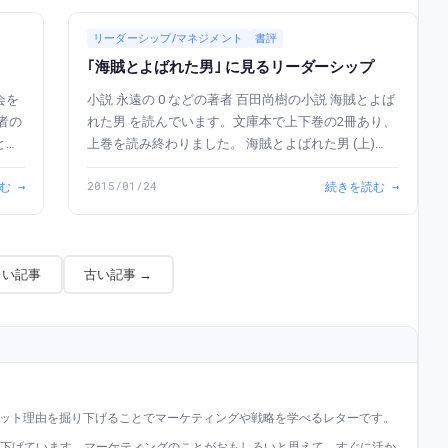
リーダーシップ/マネジメント
書評
｢海賊とよばれた男｣ に見るリーダーシップ
会を
小説 永遠の 0 などの著者 百田尚樹の小説 海賊とよば
れた男 を読んでいます。文庫本で上下巻の2冊あり、
と言
上巻を読み終わりました。 海賊とよばれた男 (上)
posted with ヨメレバ 百田 尚樹 講談社 2014-07-15 ...
む →
2015/01/24
続きを読む →
しい記事
古い記事 →
ット理由を掘り下げることでマーケティングや戦略を学べるレターです。
掘り下げています。マーケティングのことがおもしろいと思えて、すぐに活か