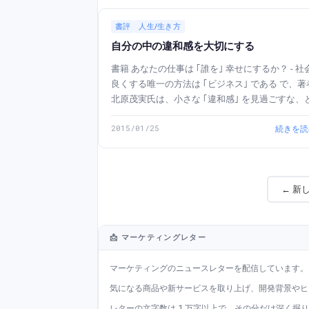
書評
人生/生き方
自分の中の違和感を大切にする
書籍 あなたの仕事は ｢誰を｣ 幸せにするか？ - 社
良くする唯一の方法は ｢ビジネス｣ である で、著者の
北原茂実氏は、小さな ｢違和感｣ を見過ごすな、
っています。 なたの仕事は ｢誰を｣ 幸せにするか？ -
2015/01/25
続きを読
社会を良くする唯一の方法は ｢ビジ...
← 新
📩 マーケティングレター
マーケティングのニュースレターを配信しています。
気になる商品や新サービスを取り上げ、開発背景やヒ
レターの文字数は 1 万字以上で、その分だけ深く