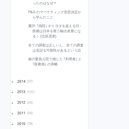
ったのはなぜ？
P&G のマーケティング意思決定か
ら学んだこと
書評: ｢病院｣ がトヨタを超える日 -
医療は日本を救う輸出産業にな
る！ (北原茂実)
全ての調査は正しいし、全ての調査
は見誤る可能性があるという話
娘の緊急入院で感じた ｢利用者｣ と
｢医療側｣ の乖離
2014
(57)
►
2013
(121)
►
2012
(65)
►
2011
(56)
►
2010
(78)
►