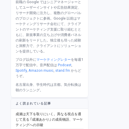
前職の Google ではシニアマネージャーと
してユーザーインサイトや広告効果測定、
リサーチ開発に注力し、複数のグローバル
のプロジェクトに参画。Google 以前はマ
ーケティングリサーチ会社にて、クライア
ントのマーケティング支援に取り組むとと
もに、新規事業の立ち上げや消費者パネル
の刷新をリードした。独立後も培った経験
と洞察力で、クライアントにソリューショ
ンを提供している。
ブログ以外に
マーケティングレター
を毎週1
万字で配信中。音声配信は
Podcast
,
Spotify
,
Amazon music
,
stand.fm
からど
うぞ。
名古屋出身、学生時代は京都。気分転換は
朝のランニング。
よく読まれている記事
成瀬は天下を取りにいく。異なる視点を通
じて見る ｢成瀬あかり｣ の成長物語、マーケ
ティングへの示唆