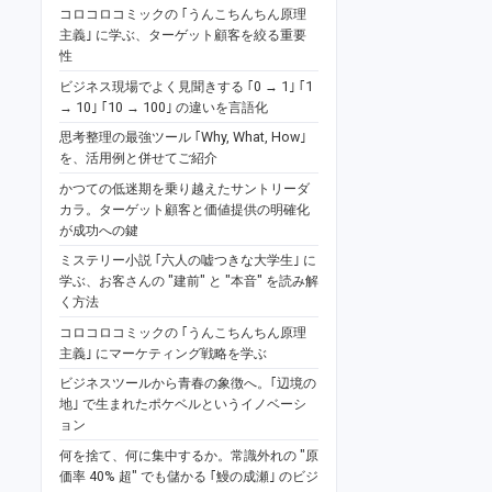
コロコロコミックの ｢うんこちんちん原理
主義｣ に学ぶ、ターゲット顧客を絞る重要
性
ビジネス現場でよく見聞きする ｢0 → 1｣ ｢1
→ 10｣ ｢10 → 100｣ の違いを言語化
思考整理の最強ツール ｢Why, What, How｣
を、活用例と併せてご紹介
かつての低迷期を乗り越えたサントリーダ
カラ。ターゲット顧客と価値提供の明確化
が成功への鍵
ミステリー小説 ｢六人の嘘つきな大学生｣ に
学ぶ、お客さんの "建前" と "本音" を読み解
く方法
コロコロコミックの ｢うんこちんちん原理
主義｣ にマーケティング戦略を学ぶ
ビジネスツールから青春の象徴へ。｢辺境の
地｣ で生まれたポケベルというイノベーシ
ョン
何を捨て、何に集中するか。常識外れの "原
価率 40% 超" でも儲かる ｢鰻の成瀬｣ のビジ