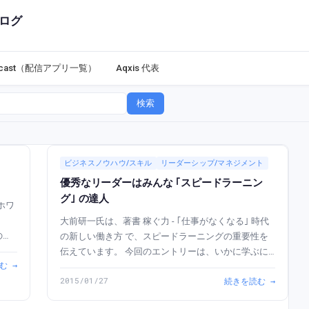
ログ
dcast（配信アプリ一覧）
Aqxis 代表
検索
ビジネスノウハウ/スキル
リーダーシップ/マネジメント
優秀なリーダーはみんな ｢スピードラーニン
グ｣ の達人
大前研一氏は、著書 稼ぐ力 - ｢仕事がなくなる｣ 時代
の新しい働き方 で、スピードラーニングの重要性を
伝えています。 今回のエントリーは、いかに学ぶに
む →
ついて書いています。 稼ぐ力 - ｢仕事がなくなる｣ 時
2015/01/27
続きを読む →
代の新しい働き方 posted with ヨメレバ 大...