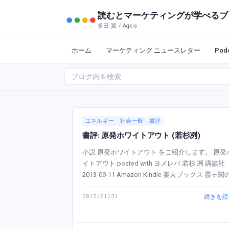
読むとマーケティングが学べるブ
多田 翼 / Aqxis
ホーム
マーケティング ニュースレター
Po
エネルギー
社会一般
書評
書評: 原発ホワイトアウト (若杉冽)
小説 原発ホワイトアウト をご紹介します。 原発ホワ
イトアウト posted with ヨメレバ 若杉 冽 講談社
2013-09-11 Amazon Kindle 楽天ブックス 霞ヶ関の現
役官僚による内部告発小説とし...
2015/01/31
続きを読