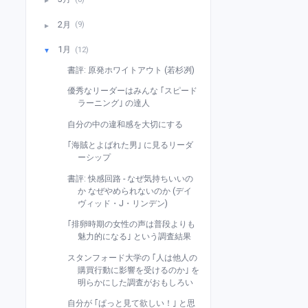
►
2月
(9)
►
1月
(12)
▼
書評: 原発ホワイトアウト (若杉冽)
優秀なリーダーはみんな ｢スピード
ラーニング｣ の達人
自分の中の違和感を大切にする
｢海賊とよばれた男｣ に見るリーダ
ーシップ
書評: 快感回路 - なぜ気持ちいいの
か なぜやめられないのか (デイ
ヴィッド・J・リンデン)
｢排卵時期の女性の声は普段よりも
魅力的になる｣ という調査結果
スタンフォード大学の ｢人は他人の
購買行動に影響を受けるのか｣ を
明らかにした調査がおもしろい
自分が ｢ぱっと見て欲しい！｣ と思