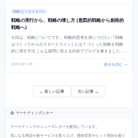
戦略/ビジネスモデル
戦略の実行から、戦略の壊し方 (意図的戦略から創発的
戦略へ)
今回は、戦略についてです。 戦略的思考を身につけたい ｢戦略
はつくってからがスタートライン｣ とは？ つくった戦略を戦略
的に壊す方法 こんな疑問に答える内容でブログを書きました。
この記事でわかること この記事でわかるのは、戦略の扱い方で
2019/07/28
続きを読む →
す。 戦略...
← 新しい記事
古い記事 →
📩 マーケティングレター
マーケティングのニュースレターを配信しています。
気になる商品や新サービスを取り上げ、開発背景やヒット理由を掘り