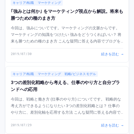
キャリア/転職
マーケティング
｢強みとは何か｣ をマーケティング視点から解説。将来も
勝つための種のまき方
今回は、強みについてです。マーケティングの文脈からです。
マーケティングの知識をつけたい 強みをどうつくればいい？ 将
来も勝つための種のまき方 こんな疑問に答える内容でブログを
書きました。 この記事でわかること この記事でわかるのは、強
2019/07/30
続きを読む →
みとは何かです。強...
キャリア/転職
マーケティング
戦略/ビジネスモデル
3つの差別化戦略から考える、仕事のやり方と自分ブラ
ンドへの応用
今回は、戦略と働き方 (仕事のやり方) についてです。 戦略的な
考え方ができるようになりたい 3つの差別化戦略とは？ 仕事の
やり方に、差別化軸を応用する方法 こんな疑問に答える内容で
ブログを書きました。 この記事でわかること この記事でわかる
2019/07/29
続きを読む →
のは、戦略に...