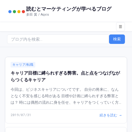
読むとマーケティングが学べるブログ
多田 翼 / Aqxis
☰
検索
キャリア/転職
キャリア目標に縛られすぎる弊害。点と点をつなげなが
らつくるキャリア
今回は、ビジネスキャリアについてです。 自分の将来に、なん
となく不安を感じる時がある 目標や計画に縛られすぎる弊害と
は？ 時には偶然の流れに身を任せ、キャリアをつくっていく方
法 こんな疑問に答える内容でブログを書きました。 この記事で
2019/07/31
続きを読む →
わかること この記事...