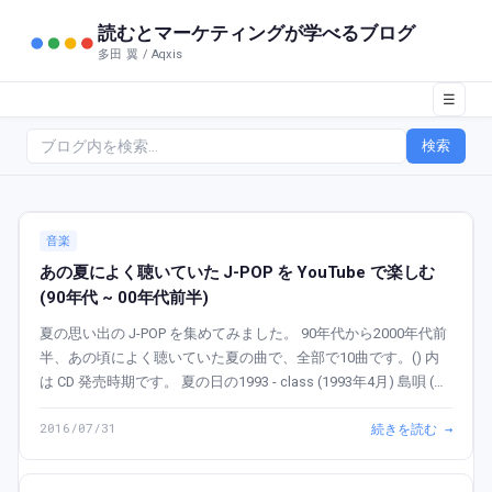
読むとマーケティングが学べるブログ
多田 翼 / Aqxis
☰
検索
音楽
あの夏によく聴いていた J-POP を YouTube で楽しむ
(90年代 ~ 00年代前半)
夏の思い出の J-POP を集めてみました。 90年代から2000年代前
半、あの頃によく聴いていた夏の曲で、全部で10曲です。() 内
は CD 発売時期です。 夏の日の1993 - class (1993年4月) 島唄 (オ
リジナル・ヴァージョン) - THE ...
2016/07/31
続きを読む →