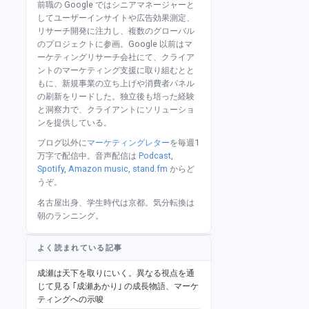
前職の Google ではシニアマネージャーと
してユーザーインサイトや広告効果測定、
リサーチ開発に注力し、複数のグローバル
のプロジェクトに参画。Google 以前はマ
ーケティングリサーチ会社にて、クライア
ントのマーケティング支援に取り組むとと
もに、新規事業の立ち上げや消費者パネル
の刷新をリードした。独立後も培った経験
と洞察力で、クライアントにソリューショ
ンを提供している。
ブログ以外に
マーケティングレター
を毎週1
万字で配信中。音声配信は
Podcast
,
Spotify
,
Amazon music
,
stand.fm
からど
うぞ。
名古屋出身、学生時代は京都。気分転換は
朝のランニング。
よく読まれている記事
成瀬は天下を取りにいく。異なる視点を通
じて見る ｢成瀬あかり｣ の成長物語、マーケ
ティングへの示唆