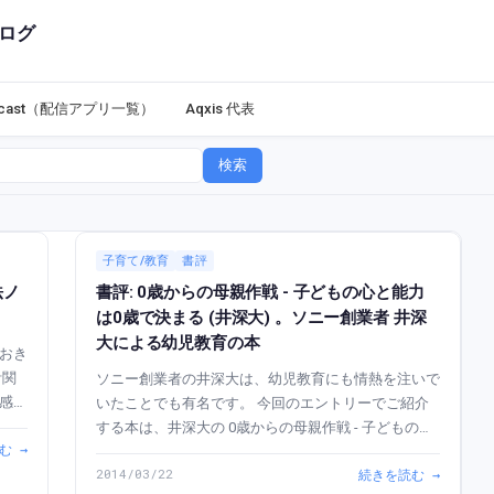
ログ
dcast（配信アプリ一覧）
Aqxis 代表
検索
子育て/教育
書評
法ノ
書評: 0歳からの母親作戦 - 子どもの心と能力
は0歳で決まる (井深大) 。ソニー創業者 井深
大による幼児教育の本
おき
ソニー創業者の井深大は、幼児教育にも情熱を注いで
感じ
いたことでも有名です。 今回のエントリーでご紹介
い｣
する本は、井深大の 0歳からの母親作戦 - 子どもの心
む →
ない
と能力は0歳で決まる です。0~2歳くらいまでの子育
2014/03/22
続きを読む →
てに焦点を当てた内容になっています。 0歳からの...