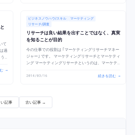
ビジネスノウハウ/スキル
マーケティング
リサーチ/調査
ると
リサーチは良い結果を出すことではなく、真実
を知ることが目的
いて
今の仕事での役割は ｢マーケティングリサーチマネー
ジャー｣ です。 マーケティングリサーチとマーケティ
ング マーケティングリサーチというのは、マーケテ
、な
ィングとは切っても切り離せないものです。リサーチ
む →
、自
2014/03/16
続きを読む →
が求められるのは、マーケティングの課題を解決し、
マーケティング目...
しい記事
古い記事 →