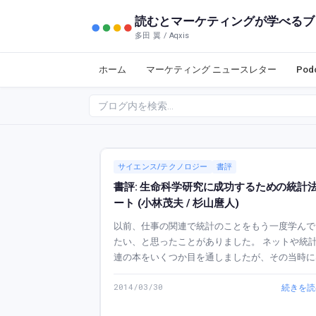
読むとマーケティングが学べるブ
多田 翼 / Aqxis
ホーム
マーケティング ニュースレター
Po
サイエンス/テクノロジー
書評
書評: 生命科学研究に成功するための統計
ート (小林茂夫 / 杉山麿人)
以前、仕事の関連で統計のことをもう一度学んで
たい、と思ったことがありました。 ネットや統計関
連の本をいくつか目を通しましたが、その当時に
た印象は ｢わかったようでなんとなく腑に落ちな
2014/03/30
続きを読
という歯切れの悪いものでした。仕事上は支障は
程度には頭には入ったのです...