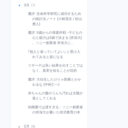
3月
(7)
▼
書評: 生命科学研究に成功するため
の統計法ノート (小林茂夫 / 杉山
麿人)
書評: 0歳からの母親作戦 - 子どもの
心と能力は0歳で決まる (井深大)
。ソニー創業者 井深大に...
｢他人と違っていてよい｣ と受け入
れてみると楽になる
リサーチは良い結果を出すことでは
なく、真実を知ることが目的
書評: 大往生したけりゃ医療とかか
わるな (中村仁一)
赤ちゃんの服のうんち汚れは太陽が
落としてくれる
幼稚園では遅すぎる：ソニー創業者
の井深大が書いた幼児教育の本
2月
(8)
►