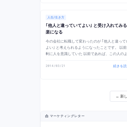
人生/生き方
｢他人と違っていてよい｣ と受け入れてみ
楽になる
今の会社に転職して変わったのが ｢他人と違って
よい｣ と考えられるようになったことです。 以前は過
剰に人を意識していた 以前であれば、この人のよう
になりたい、とか、あの人のようにならなければ
2014/03/21
続きを読
どと過剰に思っていた自分がいました。もちろん
分以外の人から影...
← 新
📩 マーケティングレター