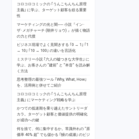
コロコロコミックの ｢うんこちんちん原理
主義｣ に学ぶ、ターゲット顧客を絞る重要
性
マーケティングの光と闇── 小説『イン･
ザ･メガチャーチ (朝井リョウ) 』が描く物語
の力と代償
ビジネス現場でよく見聞きする ｢0 → 1｣ ｢1
→ 10｣ ｢10 → 100｣ の違いを言語化
ミステリー小説 ｢六人の嘘つきな大学生｣ に
学ぶ、お客さんの "建前" と "本音" を読み解
く方法
思考整理の最強ツール ｢Why, What, How｣
を、活用例と併せてご紹介
コロコロコミックの ｢うんこちんちん原理
主義｣ にマーケティング戦略を学ぶ
かつての低迷期を乗り越えたサントリーダ
カラ。ターゲット顧客と価値提供の明確化
が成功への鍵
何を捨て、何に集中するか。常識外れの "原
価率 40% 超" でも儲かる ｢鰻の成瀬｣ のビジ