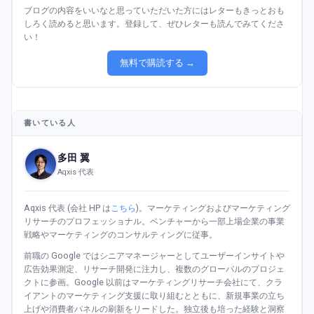
ブログの内容をいいなと思っていただいた方にはレターもきっとおも
しろく読めると思います。登録して、ぜひレターも読んでみてくださ
い！
無料で購読する →
書いている人
多田 翼
Aqxis 代表
Aqxis 代表 (会社 HP は
こちら
)。マーケティングおよびマーケティング
リサーチのプロフェッショナル。ベンチャーから一部上場企業の事業
戦略やマーケティングのコンサルティングに従事。
前職の Google ではシニアマネージャーとしてユーザーインサイトや
広告効果測定、リサーチ開発に注力し、複数のグローバルのプロジェ
クトに参画。Google 以前はマーケティングリサーチ会社にて、クラ
イアントのマーケティング支援に取り組むとともに、新規事業の立ち
上げや消費者パネルの刷新をリードした。独立後も培った経験と洞察