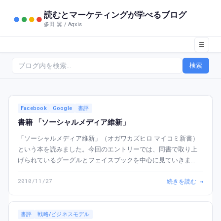
読むとマーケティングが学べるブログ
多田 翼 / Aqxis
☰
検索
Facebook
Google
書評
書籍 「ソーシャルメディア維新」
「ソーシャルメディア維新」（オガワカズヒロ マイコミ新書）
という本を読みました。今回のエントリーでは、同書で取り上
げられているグーグルとフェイスブックを中心に見ていきま
す。 ■「ソーシャルメディア維新」の主題 この本の内容を一言
2010/11/27
続きを読む →
で表現すれば、ウェブトラフィックがグーグル...
書評
戦略/ビジネスモデル