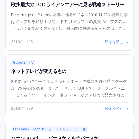
欧州最大の LCC ライアンエアーに見る戦略ストーリー
Free Image on Pixabay 今週の日経ビジネス2010.11.22の特集記事
はアップルを取り上げています ( ｢アップルの真実 ジョブズの天
下はいつまで続くのか？｣ ) 。 個人的に興味深かったのは、この
アップルの次に掲載されていた欧州最大の航空会社で...
2010/11/23
続きを読む →
Google
TV
ネットテレビが変えるもの
2010年5月にグーグルはテレビとネットの機能を併せ持つグーグ
ルTVの構想を発表しました。そして10月下旬、グーグルとソニ
ーによる「ソニーインターネットTV」がアメリカで発売されま
した。 「Android」OSを使ったグーグルTVの特徴は、テレビ画
2010/11/20
続きを読む →
面に表示される検索窓にキー...
Facebook
Mobile
ソーシャルメディア一般
ソーシャルはユニバースかマルチバースか