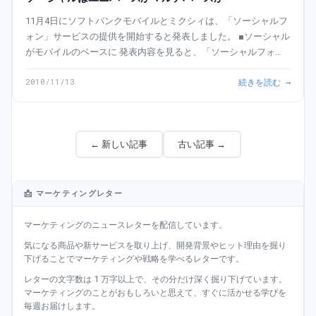
11月4日にソフトバンクモバイルとミクシィは、「ソーシャルフ
ォン」サービスの提供を開始すると発表しました。 ■ソーシャル
がモバイルのベースに 発表内容を見ると、「ソーシャルフォ
ン」サービスは、mixiのさまざまな機能とスマートフォンの機能
2010/11/13
続きを読む →
を連動させることで、友人・知人と...
← 新しい記事
古い記事 →
📩 マーケティングレター
マーケティングのニュースレターを配信しています。
気になる商品や新サービスを取り上げ、開発背景やヒット理由を掘り
下げることでマーケティングや戦略を学べるレターです。
レターの文字数は 1 万字以上で、その分だけ深く掘り下げています。
マーケティングのことがおもしろいと思えて、すぐに活かせる学びを
毎週お届けします。