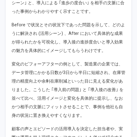
シーン｣ と、導入による ｢進歩の度合い｣ を相手の文脈に合
った事例からわかりやすく示すことです。
Before で状況とその状況下であった問題を示して、どのよ
うに解決され (活用シーン) 、After において具体的な成果
が得られたかを可視化し、導入後の進捗度合いと導入効果
の魅力を具体的にイメージしてもらうわけです。
変化のビフォーアフターの例として、製造業の企業では、
データ管理にかかる日数が3日から半日に短縮され、在庫管
理の精度向上や余剰在庫削減といった目に見える変化があ
りました。こうした ｢導入前の問題｣ と ｢導入後の改善｣ を
並べて比べ、活用イメージと変化を具体的に提示し、なお
かつ相手の文脈にフィットさせることで、事例を他社も自
身の状況に置き換えやすくなります。
顧客の声とエピソードの活用導入を決定した担当者や、実