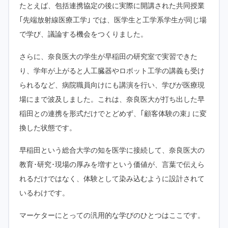
たとえば、包括連携協定の後に実際に開講された共同授業
｢先端放射線医療工学｣ では、医学生と工学系学生が同じ場
で学び、議論する機会をつくりました。
さらに、奈良医大の学生が早稲田の研究室で実習できた
り、学年が上がると人工臓器やロボット工学の講義も受け
られるなど、病院職員向けにも講演を行い、学びが医療現
場にまで波及しました。これは、奈良医大が打ち出した早
稲田との連携を形式だけでとどめず、｢顧客体験の束｣ に変
換した状態です。
早稲田という総合大学の知を医学に接続して、奈良医大の
教育･研究･現場の厚みを増すという価値が、言葉で伝えら
れるだけではなく、体験として染み込むように設計されて
いるわけです。
マーケターにとっての汎用的な学びのひとつはここです。