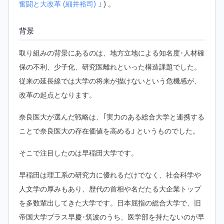
奮闘と大改革 (細井裕司) ｣
) 。
背景
取り組みの背景にあるのは、地方立地による知名度･人材確
保の不利、少子化、研究医離れといった構造課題でした。
従来の延長線では大学の将来が描けないという危機感が、
改革の起点となります。
奈良医大が選んだ戦略は、｢実力のある総合大学と連携する
ことで奈良医大の存在価値を高める｣ というものでした。
そこで注目したのは早稲田大学です。
早稲田は理工系の研究力に優れるだけでなく、社会科学や
人文学の厚みもあり、歴代の首相や名だたる大企業トップ
を多数輩出してきた大学です。日本屈指の総合大学で、旧
帝国大学プラス早慶･筑波のうち、医学部を持たないのが早