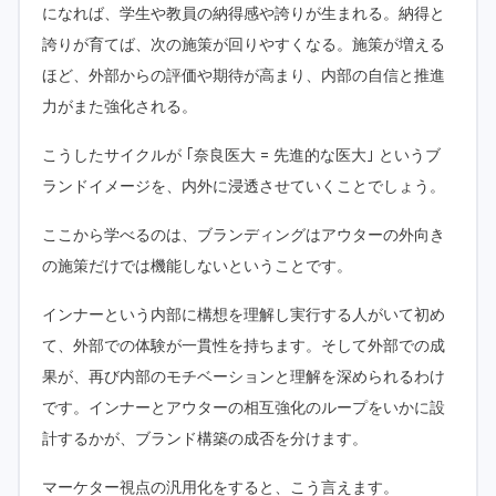
になれば、学生や教員の納得感や誇りが生まれる。納得と
誇りが育てば、次の施策が回りやすくなる。施策が増える
ほど、外部からの評価や期待が高まり、内部の自信と推進
力がまた強化される。
こうしたサイクルが ｢奈良医大 = 先進的な医大｣ というブ
ランドイメージを、内外に浸透させていくことでしょう。
ここから学べるのは、ブランディングはアウターの外向き
の施策だけでは機能しないということです。
インナーという内部に構想を理解し実行する人がいて初め
て、外部での体験が一貫性を持ちます。そして外部での成
果が、再び内部のモチベーションと理解を深められるわけ
です。インナーとアウターの相互強化のループをいかに設
計するかが、ブランド構築の成否を分けます。
マーケター視点の汎用化をすると、こう言えます。