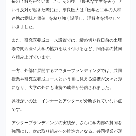
長の了解を得ていました。その後、｢優秀な学生を失う｣ と
いう反対が起きた際には、奈良医大は ｢医学と工学の人材
連携の意味と価値｣ を粘り強く説明し、理解者を増やして
いきました。
また、研究医養成コース設置では、締め切り数日前の土壇
場で関西医科大学の協力を取り付けるなど、関係者の賛同
を積み上げています。
一方、外部に展開するアウターブランディングでは、共同
授業や研究医養成コースという目に見える連携が次々と形
になり、大学の外にも連携の成果が発信されました。
興味深いのは、インナーとアウターが分断されていない点
です。
アウターブランディングの実績が、さらに学内部の賛同を
強固にし、次の取り組みへの推進力となる。共同授業が形