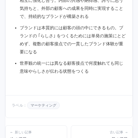
相互に強化し合う。内部の共感や納得感、誇りに思う
気持ちと、外部の顧客への成果を同時に実現すること
で、持続的なブランドが構築される
ブランドは本質的には顧客の頭の中にできるもの。ブ
ランドの ｢らしさ｣ をつくるためには単発の施策にとど
めず、複数の顧客接点での一貫したブランド体験が重
要になる
世界観の統一には異なる顧客接点で何度触れても同じ
意味やらしさが伝わる状態をつくる
ラベル：
マーケティング
← 新しい記事
古い記事 →