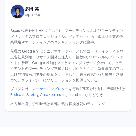
多田 翼
Aqxis 代表
Aqxis 代表 (会社 HP は
こちら
) 。マーケティングおよびマーケティン
グリサーチのプロフェッショナル。ベンチャーから一部上場企業の事
業戦略やマーケティングのコンサルティングに従事。
前職の Google ではシニアマネージャーとしてユーザーインサイトや
広告効果測定、リサーチ開発に注力し、複数のグローバルのプロジェ
クトに参画。Google 以前はマーケティングリサーチ会社にて、クラ
イアントのマーケティング支援に取り組むとともに、新規事業の立ち
上げや消費者パネルの刷新をリードした。独立後も培った経験と洞察
力で、クライアントにソリューションを提供している。
ブログ以外に
マーケティングレター
を毎週1万字で配信中。音声配信は
Podcast
,
Spotify
,
Amazon music
,
stand.fm
からどうぞ。
名古屋出身、学生時代は京都。気分転換は朝のランニング。