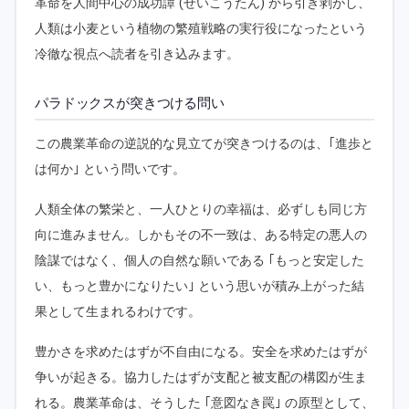
革命を人間中心の成功譚 (せいこうたん) から引き剥がし、
人類は小麦という植物の繁殖戦略の実行役になったという
冷徹な視点へ読者を引き込みます。
パラドックスが突きつける問い
この農業革命の逆説的な見立てが突きつけるのは、｢進歩と
は何か｣ という問いです。
人類全体の繁栄と、一人ひとりの幸福は、必ずしも同じ方
向に進みません。しかもその不一致は、ある特定の悪人の
陰謀ではなく、個人の自然な願いである ｢もっと安定した
い、もっと豊かになりたい｣ という思いが積み上がった結
果として生まれるわけです。
豊かさを求めたはずが不自由になる。安全を求めたはずが
争いが起きる。協力したはずが支配と被支配の構図が生ま
れる。農業革命は、そうした ｢意図なき罠｣ の原型として、