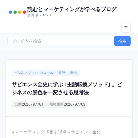
読むとマーケティングが学べるブログ
多田 翼 / Aqxis
☰
検索
ビジネスノウハウ/スキル
書評
歴史
サピエンス全史に学ぶ ｢主語転換メソッド｣ 。ビ
ジネスの景色を一変させる思考法
2026/07/01
2026/07/03
公開
最終更新
#マーケティング #相手視点 #サピエンス全史