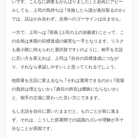
いです。こんなに調査もがんばりました｣ と必死にアピー
ルしても、上司の気持ちは ｢失敗したら誰が責任取るのか｣
では、話はかみ合わず、企画へのゴーサインは出ません。
一方で、上司へは ｢部長 (上司の上の決裁者) にとって、こ
の企画は来期の目標達成の確実な一手となります。リスク
も最小限に抑えられた選択肢です｣ のように、相手を主語
に言い方を変えれば、上司は ｢自分の目標達成につなが
り、それなら承認しやすい｣ と思ってくれるでしょう。
他部署を主語に変えるなら ｢それは運用できるのか｣ ｢現場
の負担は増えないか｣ ｢責任の所在は曖昧にならないか｣
と、相手の立場に変わった言い方にできます。
もし主語を自分に置いたままだと、ものごとが前に進ま
ず、それは、こうした部署間での認識のズレや理解が不十
分なことが原因です。