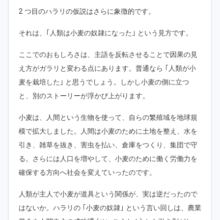
2 つ目のハラリの仮説はさらに象徴的です。
それは、｢人類は小麦の奴隷になった｣ という見方です。
ここでのおもしろさは、主語を反転させることで因果の見
え方がガラリと変わる点にあります。普通なら ｢人類が小
麦を栽培した｣ と思うでしょう。しかし小麦の側に立つ
と、別のストーリーが浮かび上がります。
小麦は、人間という生物を使って、自らの繁殖域を地球規
模で拡大しました。人間は小麦のために土地を整え、水を
引き、雑草を抜き、害虫を払い、倉庫をつくり、集団で守
る。さらには人口を増やして、小麦のために働く労働力を
確保する方向へ社会を変えていったのです。
人類が主人で小麦が道具という関係が、実は逆だったので
はないか。ハラリの ｢小麦の奴隷｣ という言い回しは、農業