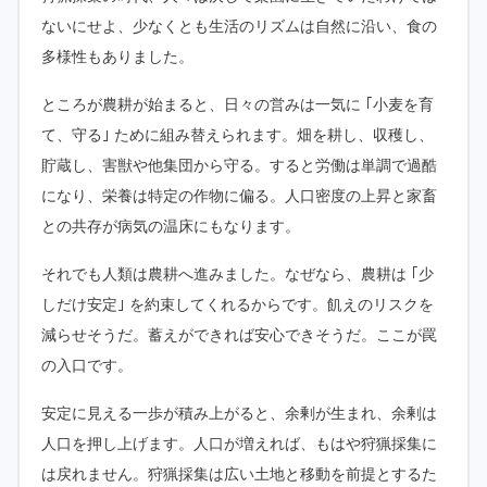
ないにせよ、少なくとも生活のリズムは自然に沿い、食の
多様性もありました。
ところが農耕が始まると、日々の営みは一気に ｢小麦を育
て、守る｣ ために組み替えられます。畑を耕し、収穫し、
貯蔵し、害獣や他集団から守る。すると労働は単調で過酷
になり、栄養は特定の作物に偏る。人口密度の上昇と家畜
との共存が病気の温床にもなります。
それでも人類は農耕へ進みました。なぜなら、農耕は ｢少
しだけ安定｣ を約束してくれるからです。飢えのリスクを
減らせそうだ。蓄えができれば安心できそうだ。ここが罠
の入口です。
安定に見える一歩が積み上がると、余剰が生まれ、余剰は
人口を押し上げます。人口が増えれば、もはや狩猟採集に
は戻れません。狩猟採集は広い土地と移動を前提とするた