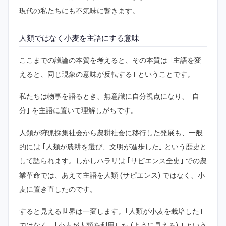
現代の私たちにも不気味に響きます。
人類ではなく小麦を主語にする意味
ここまでの議論の本質を考えると、その本質は ｢主語を変
えると、同じ現象の意味が反転する｣ ということです。
私たちは物事を語るとき、無意識に自分視点になり、｢自
分｣ を主語に置いて理解しがちです。
人類が狩猟採集社会から農耕社会に移行した発展も、一般
的には ｢人類が農耕を選び、文明が進歩した｣ という歴史と
して語られます。しかしハラリは ｢サピエンス全史｣ での農
業革命では、あえて主語を人類 (サピエンス) ではなく、小
麦に置き直したのです。
すると見える世界は一変します。｢人類が小麦を栽培した｣
ではなく、｢小麦が人類を利用した (ように見える) ｣ という