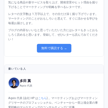
気になる商品や新サービスを取り上げ、開発背景やヒット理由を掘り
下げることでマーケティングや戦略を学べるレターです。
レターの文字数は 1 万字以上で、その分だけ深く掘り下げています。
マーケティングのことがおもしろいと思えて、すぐに活かせる学びを
毎週お届けします。
ブログの内容をいいなと思っていただいた方にはレターもきっとおも
しろく読めると思います。登録して、ぜひレターも読んでみてくださ
い！
無料で購読する →
書いている人
多田 翼
Aqxis 代表
Aqxis 代表 (会社 HP は
こちら
) 。マーケティングおよびマーケティン
グリサーチのプロフェッショナル。ベンチャーから一部上場企業の事
業戦略やマーケティングのコンサルティングに従事。