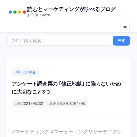
読むとマーケティングが学べるブログ
多田 翼 / Aqxis
☰
検索
リサーチ/調査
アンケート調査票の ｢修正地獄｣ に陥らないため
に大切なこと3つ
2021/05/02
2023/04/05
公開
最終更新
#マーケティング #マーケティングリサーチ #アン