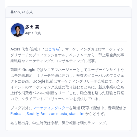
書いている人
多田 翼
Aqxis 代表
Aqxis 代表 (会社 HP は
こちら
) 。マーケティングおよびマーケティン
グリサーチのプロフェッショナル。ベンチャーから一部上場企業の事
業戦略やマーケティングのコンサルティングに従事。
前職の Google ではシニアマネージャーとしてユーザーインサイトや
広告効果測定、リサーチ開発に注力し、複数のグローバルのプロジェ
クトに参画。Google 以前はマーケティングリサーチ会社にて、クラ
イアントのマーケティング支援に取り組むとともに、新規事業の立ち
上げや消費者パネルの刷新をリードした。独立後も培った経験と洞察
力で、クライアントにソリューションを提供している。
ブログ以外に
マーケティングレター
を毎週1万字で配信中。音声配信は
Podcast
,
Spotify
,
Amazon music
,
stand.fm
からどうぞ。
名古屋出身、学生時代は京都。気分転換は朝のランニング。