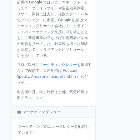
前職の Google ではシニアマネージャーと
してユーザーインサイトや広告効果測定、
リサーチ開発に注力し、複数のグローバル
のプロジェクトに参画。Google 以前はマ
ーケティングリサーチ会社にて、クライア
ントのマーケティング支援に取り組むとと
もに、新規事業の立ち上げや消費者パネル
の刷新をリードした。独立後も培った経験
と洞察力で、クライアントにソリューショ
ンを提供している。
ブログ以外に
マーケティングレター
を毎週1
万字で配信中。音声配信は
Podcast
,
Spotify
,
Amazon music
,
stand.fm
からど
うぞ。
名古屋出身、学生時代は京都。気分転換は
朝のランニング。
📩 マーケティングレター
マーケティングのニュースレターを配信し
ています。