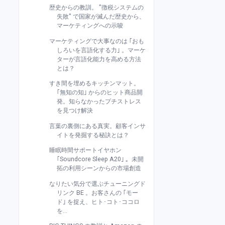
歴史からの教訓。 "徴税システムの
失敗" で国家が滅んだ歴史から、
マーケティングへの示唆
マーケティングで大事なのは ｢おも
しろいを言語化する力｣ 。マーケ
ターが言語化能力を高める方法
とは？
すき間を埋めるキッチンマット。
｢無知の知｣ からのヒット商品開
発。知らなかったプチストレス
を見つけ解決
言葉の裏側にある真実。顧客インサ
イトを発掘する秘訣とは？
睡眠時間サポートイヤホン
｢Soundcore Sleep A20｣ 。未開
拓の利用シーンからの市場創造
なりたい気分で選ぶチューニングド
リンク BE 。お客さんの ｢モー
ド｣ を捉え、ヒト･コト･ココロ
を...