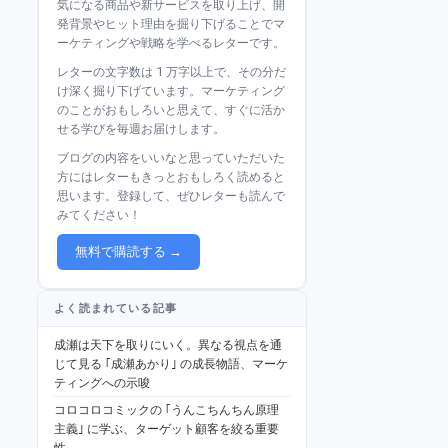
気になる商品や新サービスを取り上げ、開
発背景やヒット理由を掘り下げることでマ
ーケティングや戦略を学べるレターです。
レターの文字数は 1 万字以上で、その分だ
け深く掘り下げています。マーケティング
のことがおもしろいと思えて、すぐに活か
せる学びを毎週お届けします。
ブログの内容をいいなと思っていただいた
方にはレターもきっとおもしろく読めると
思います。登録して、ぜひレターも読んで
みてください！
無料で購読する →
よく読まれている記事
成瀬は天下を取りにいく。異なる視点を通
じて見る ｢成瀬あかり｣ の成長物語、マーケ
ティングへの示唆
コロコロコミックの ｢うんこちんちん原理
主義｣ に学ぶ、ターゲット顧客を絞る重要
性