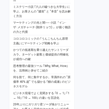
ミステリー小説 ｢六人の嘘つきな大学生｣ に
学ぶ、お客さんの "建前" と "本音" を読み解
く方法
マーケティングの光と闇── 小説『イン･
ザ･メガチャーチ (朝井リョウ) 』が描く物語
の力と代償
コロコロコミックの ｢うんこちんちん原理
主義｣ にマーケティング戦略を学ぶ
かつての低迷期を乗り越えたサントリーダ
カラ。ターゲット顧客と価値提供の明確化
が成功への鍵
思考整理の最強ツール ｢Why, What, How｣
を、活用例と併せてご紹介
何を捨て、何に集中するか。常識外れの "原
価率 40% 超" でも儲かる ｢鰻の成瀬｣ のビジ
ネスモデル
ビジネス現場でよく見聞きする ｢0 → 1｣ ｢1
→ 10｣ ｢10 → 100｣ の違いを言語化
20年ぶりにガリガリ君ソーダ味がリニュー
アル。お客さん目線のマーケティングで成