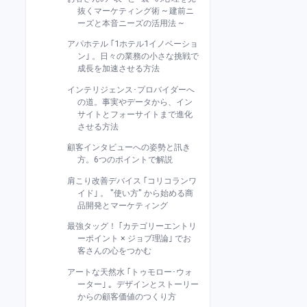
抜くマーケティング術 ~ 建前ニ
ーズと本音ニーズの活用法 ~
アパホテル ｢1ホテル1イノベーショ
ン｣ 。日々の業務の小さな挑戦で
成長を加速させる方法
インテリジェンス･プロバイダーへ
の道。事実やデータから、イン
サイトとフォーサイトまで進化
させる方法
顧客インタビューへの姿勢と訊き
方。6つのポイントで解説
肩こり改善デバイス ｢コリコランワ
イド｣ 。 "使い方" から始める商
品開発とマーケティング
最強タッグ！ ｢カテゴリーエントリ
ーポイント × ジョブ理論｣ でお
客さんの心をつかむ
アートな天然水 ｢トゥモロー･ウォ
ーター｣ 。デザインとストーリー
からの顧客価値のつくり方