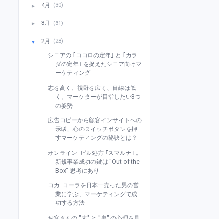
4月
(30)
►
3月
(31)
►
2月
(28)
▼
シニアの ｢ココロの定年｣ と ｢カラ
ダの定年｣ を捉えたシニア向けマ
ーケティング
志を高く、視野を広く、目線は低
く。マーケターが目指したい3つ
の姿勢
広告コピーから顧客インサイトへの
示唆。心のスイッチボタンを押
すマーケティングの秘訣とは？
オンライン･ピル処方 ｢スマルナ｣ 。
新規事業成功の鍵は "Out of the
Box" 思考にあり
コカ･コーラを日本一売った男の営
業に学ぶ、マーケティングで成
功する方法
お客さんの "表" と "裏" の心理を見