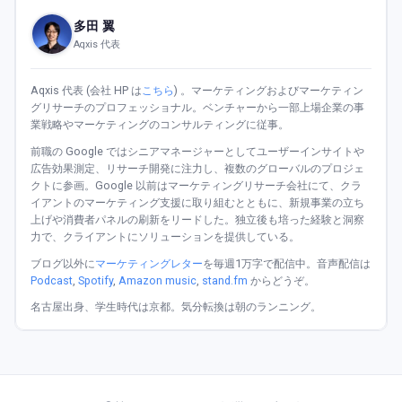
多田 翼
Aqxis 代表
Aqxis 代表 (会社 HP は
こちら
) 。マーケティングおよびマーケティン
グリサーチのプロフェッショナル。ベンチャーから一部上場企業の事
業戦略やマーケティングのコンサルティングに従事。
前職の Google ではシニアマネージャーとしてユーザーインサイトや
広告効果測定、リサーチ開発に注力し、複数のグローバルのプロジェ
クトに参画。Google 以前はマーケティングリサーチ会社にて、クラ
イアントのマーケティング支援に取り組むとともに、新規事業の立ち
上げや消費者パネルの刷新をリードした。独立後も培った経験と洞察
力で、クライアントにソリューションを提供している。
ブログ以外に
マーケティングレター
を毎週1万字で配信中。音声配信は
Podcast
,
Spotify
,
Amazon music
,
stand.fm
からどうぞ。
名古屋出身、学生時代は京都。気分転換は朝のランニング。