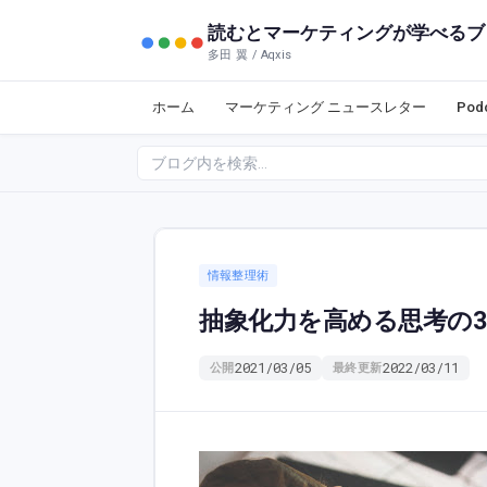
読むとマーケティングが学べるブ
多田 翼 / Aqxis
ホーム
マーケティング ニュースレター
Po
情報整理術
抽象化力を高める思考の
2021/03/05
2022/03/11
公開
最終更新