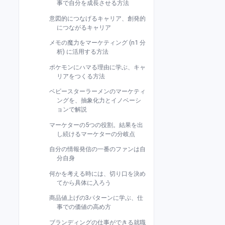
事で自分を成長させる方法
意図的につなげるキャリア、創発的
につながるキャリア
メモの魔力をマーケティング (n1 分
析) に活用する方法
ポケモンにハマる理由に学ぶ、キャ
リアをつくる方法
ベビースターラーメンのマーケティ
ングを、抽象化力とイノベーシ
ョンで解説
マーケターの5つの役割。結果を出
し続けるマーケターの分岐点
自分の情報発信の一番のファンは自
分自身
何かを考える時には、切り口を決め
てから具体に入ろう
商品値上げの3パターンに学ぶ、仕
事での価値の高め方
ブランディングの仕事ができる就職