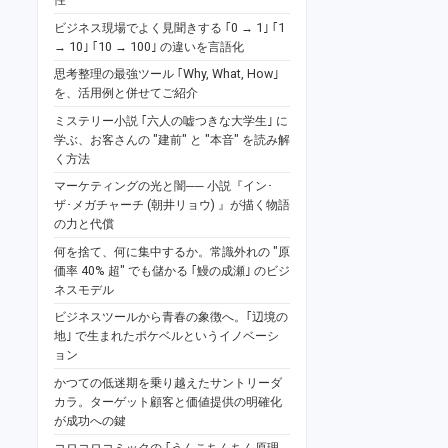
ビジネス現場でよく見聞きする ｢0 → 1｣ ｢1
→ 10｣ ｢10 → 100｣ の違いを言語化
思考整理の最強ツール ｢Why, What, How｣
を、活用例と併せてご紹介
ミステリー小説 ｢六人の嘘つきな大学生｣ に
学ぶ、お客さんの "建前" と "本音" を読み解
く方法
マーケティングの光と闇── 小説『イン･
ザ･メガチャーチ (朝井リョウ) 』が描く物語
の力と代償
何を捨て、何に集中するか。常識外れの "原
価率 40% 超" でも儲かる ｢鰻の成瀬｣ のビジ
ネスモデル
ビジネスツールから青春の象徴へ。｢辺境の
地｣ で生まれたポケベルというイノベーシ
ョン
かつての低迷期を乗り越えたサントリーダ
カラ。ターゲット顧客と価値提供の明確化
が成功への鍵
コロコロコミックの ｢うんこちんちん原理