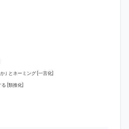
]
｣ とネーミング [一言化]
 [類推化]