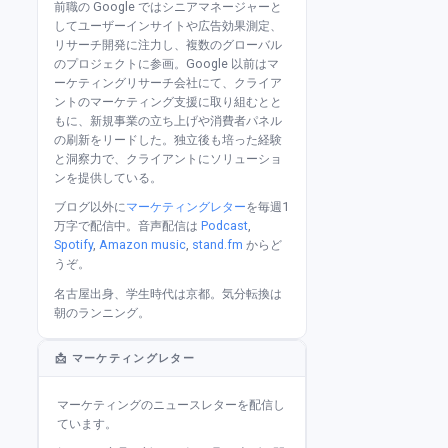
前職の Google ではシニアマネージャーと
してユーザーインサイトや広告効果測定、
リサーチ開発に注力し、複数のグローバル
のプロジェクトに参画。Google 以前はマ
ーケティングリサーチ会社にて、クライア
ントのマーケティング支援に取り組むとと
もに、新規事業の立ち上げや消費者パネル
の刷新をリードした。独立後も培った経験
と洞察力で、クライアントにソリューショ
ンを提供している。
ブログ以外に
マーケティングレター
を毎週1
万字で配信中。音声配信は
Podcast
,
Spotify
,
Amazon music
,
stand.fm
からど
うぞ。
名古屋出身、学生時代は京都。気分転換は
朝のランニング。
📩 マーケティングレター
マーケティングのニュースレターを配信し
ています。