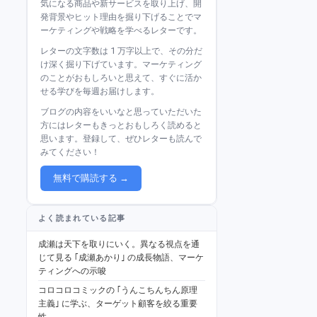
気になる商品や新サービスを取り上げ、開
発背景やヒット理由を掘り下げることでマ
ーケティングや戦略を学べるレターです。
レターの文字数は 1 万字以上で、その分だ
け深く掘り下げています。マーケティング
のことがおもしろいと思えて、すぐに活か
せる学びを毎週お届けします。
ブログの内容をいいなと思っていただいた
方にはレターもきっとおもしろく読めると
思います。登録して、ぜひレターも読んで
みてください！
無料で購読する →
よく読まれている記事
成瀬は天下を取りにいく。異なる視点を通
じて見る ｢成瀬あかり｣ の成長物語、マーケ
ティングへの示唆
コロコロコミックの ｢うんこちんちん原理
主義｣ に学ぶ、ターゲット顧客を絞る重要
性