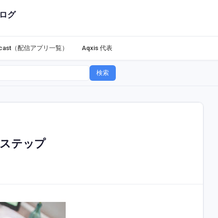
ログ
dcast（配信アプリ一覧）
Aqxis 代表
検索
3ステップ