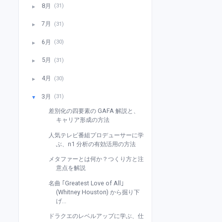
8月
(31)
►
7月
(31)
►
6月
(30)
►
5月
(31)
►
4月
(30)
►
3月
(31)
▼
差別化の四要素の GAFA 解説と、
キャリア形成の方法
人気テレビ番組プロデューサーに学
ぶ、n1 分析の有効活用の方法
メタファーとは何か？つくり方と注
意点を解説
名曲 ｢Greatest Love of All｣
(Whitney Houston) から掘り下
げ...
ドラクエのレベルアップに学ぶ、仕