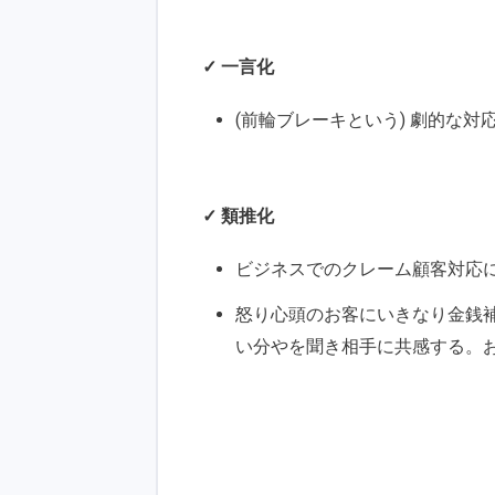
✓ 一言化
(前輪ブレーキという) 劇的な
✓ 類推化
ビジネスでのクレーム顧客対応
怒り心頭のお客にいきなり金銭補償
い分やを聞き相手に共感する。