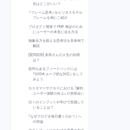
先はどこがいい？
｢フレーム思考｣ をビジネスモデル
フレームを例にご紹介
プロダクト開発で PMF 検証のため
にユーザーの本音に迫る方法
抽象化力を鍛える思考法を具体例で
解説
[質問回答] 多田さんの人生の目標
は？
批判もあるフィードバックには
｢OODA ループ的な対応｣ をして
みよう
カスタマーサクセスにおける ｢解約
ユーザー体験の向上｣ の意味合い
日々のインプットや学びで意識して
いることは？
｢なぜブログを毎日書くのか？｣ へ
の持論