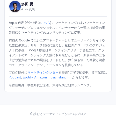
多田 翼
Aqxis 代表
Aqxis 代表 (会社 HP は
こちら
) 。マーケティングおよびマーケティン
グリサーチのプロフェッショナル。ベンチャーから一部上場企業の事
業戦略やマーケティングのコンサルティングに従事。
前職の Google ではシニアマネージャーとしてユーザーインサイトや
広告効果測定、リサーチ開発に注力し、複数のグローバルのプロジェ
クトに参画。Google 以前はマーケティングリサーチ会社にて、クラ
イアントのマーケティング支援に取り組むとともに、新規事業の立ち
上げや消費者パネルの刷新をリードした。独立後も培った経験と洞察
力で、クライアントにソリューションを提供している。
ブログ以外に
マーケティングレター
を毎週1万字で配信中。音声配信は
Podcast
,
Spotify
,
Amazon music
,
stand.fm
からどうぞ。
名古屋出身、学生時代は京都。気分転換は朝のランニング。
© 読むとマーケティングが学べるブログ