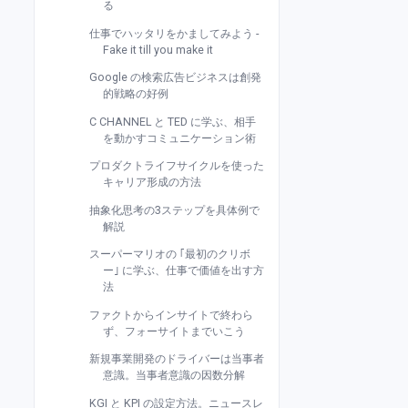
る
仕事でハッタリをかましてみよう -
Fake it till you make it
Google の検索広告ビジネスは創発
的戦略の好例
C CHANNEL と TED に学ぶ、相手
を動かすコミュニケーション術
プロダクトライフサイクルを使った
キャリア形成の方法
抽象化思考の3ステップを具体例で
解説
スーパーマリオの ｢最初のクリボ
ー｣ に学ぶ、仕事で価値を出す方
法
ファクトからインサイトで終わら
ず、フォーサイトまでいこう
新規事業開発のドライバーは当事者
意識。当事者意識の因数分解
KGI と KPI の設定方法。ニュースレ