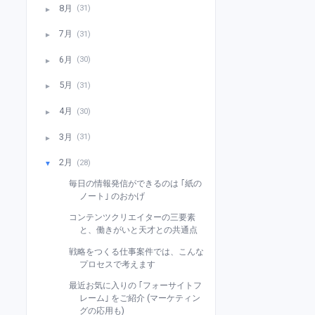
8月
(31)
►
7月
(31)
►
6月
(30)
►
5月
(31)
►
4月
(30)
►
3月
(31)
►
2月
(28)
▼
毎日の情報発信ができるのは ｢紙の
ノート｣ のおかげ
コンテンツクリエイターの三要素
と、働きがいと天才との共通点
戦略をつくる仕事案件では、こんな
プロセスで考えます
最近お気に入りの ｢フォーサイトフ
レーム｣ をご紹介 (マーケティン
グの応用も)