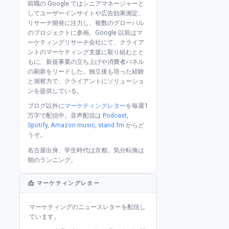
前職の Google ではシニアマネージャーと
してユーザーインサイトや広告効果測定、
リサーチ開発に注力し、複数のグローバル
のプロジェクトに参画。Google 以前はマ
ーケティングリサーチ会社にて、クライア
ントのマーケティング支援に取り組むとと
もに、新規事業の立ち上げや消費者パネル
の刷新をリードした。独立後も培った経験
と洞察力で、クライアントにソリューショ
ンを提供している。
ブログ以外に
マーケティングレター
を毎週1
万字で配信中。音声配信は
Podcast
,
Spotify
,
Amazon music
,
stand.fm
からど
うぞ。
名古屋出身、学生時代は京都。気分転換は
朝のランニング。
📩 マーケティングレター
マーケティングのニュースレターを配信し
ています。