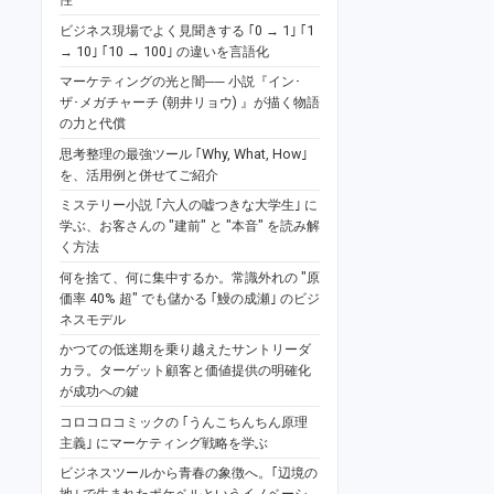
ビジネス現場でよく見聞きする ｢0 → 1｣ ｢1
→ 10｣ ｢10 → 100｣ の違いを言語化
マーケティングの光と闇── 小説『イン･
ザ･メガチャーチ (朝井リョウ) 』が描く物語
の力と代償
思考整理の最強ツール ｢Why, What, How｣
を、活用例と併せてご紹介
ミステリー小説 ｢六人の嘘つきな大学生｣ に
学ぶ、お客さんの "建前" と "本音" を読み解
く方法
何を捨て、何に集中するか。常識外れの "原
価率 40% 超" でも儲かる ｢鰻の成瀬｣ のビジ
ネスモデル
かつての低迷期を乗り越えたサントリーダ
カラ。ターゲット顧客と価値提供の明確化
が成功への鍵
コロコロコミックの ｢うんこちんちん原理
主義｣ にマーケティング戦略を学ぶ
ビジネスツールから青春の象徴へ。｢辺境の
地｣ で生まれたポケベルというイノベーシ