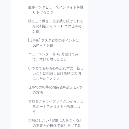
顧客インタビューでインサイトを掘
り下げるコツ
独立して働き、生き残り続けられる
かの判断ポイント (5つの仕事の
分散)
[仕事術] タスク管理のポイントは
5W1H と分解
ニュースレターを3ヶ月続けてみ
て、学びと思ったこと
いつまでも好奇心を忘れずに、新し
いことに挑戦し続ける時に大切
にしたいこと5つ
仕事での相手の期待値を超える2つ
の方法
プロダクトライフサイクルから、仕
事ポートフォリオを可視化しよ
う
大切にしたい ｢習慣は人をつくる｣
の本質を心技体で掘り下げてみ