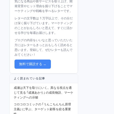
気になる商品や新サービスを取り上げ、開
発背景やヒット理由を掘り下げることでマ
ーケティングや戦略を学べるレターです。
レターの文字数は 1 万字以上で、その分だ
け深く掘り下げています。マーケティング
のことがおもしろいと思えて、すぐに活か
せる学びを毎週お届けします。
ブログの内容をいいなと思っていただいた
方にはレターもきっとおもしろく読めると
思います。登録して、ぜひレターも読んで
みてください！
無料で購読する →
よく読まれている記事
成瀬は天下を取りにいく。異なる視点を通
じて見る ｢成瀬あかり｣ の成長物語、マーケ
ティングへの示唆
コロコロコミックの ｢うんこちんちん原理
主義｣ に学ぶ、ターゲット顧客を絞る重要
性