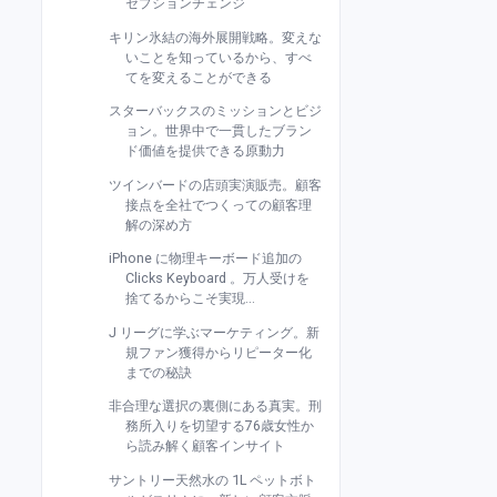
セプションチェンジ
キリン氷結の海外展開戦略。変えな
いことを知っているから、すべ
てを変えることができる
スターバックスのミッションとビジ
ョン。世界中で一貫したブラン
ド価値を提供できる原動力
ツインバードの店頭実演販売。顧客
接点を全社でつくっての顧客理
解の深め方
iPhone に物理キーボード追加の
Clicks Keyboard 。万人受けを
捨てるからこそ実現...
J リーグに学ぶマーケティング。新
規ファン獲得からリピーター化
までの秘訣
非合理な選択の裏側にある真実。刑
務所入りを切望する76歳女性か
ら読み解く顧客インサイト
サントリー天然水の 1L ペットボト