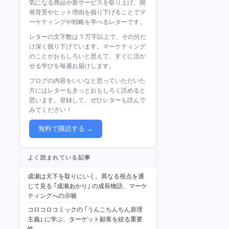
気になる商品や新サービスを取り上げ、開
発背景やヒット理由を掘り下げることでマ
ーケティングや戦略を学べるレターです。
レターの文字数は 1 万字以上で、その分だ
け深く掘り下げています。マーケティング
のことがおもしろいと思えて、すぐに活か
せる学びを毎週お届けします。
ブログの内容をいいなと思っていただいた
方にはレターもきっとおもしろく読めると
思います。登録して、ぜひレターも読んで
みてください！
無料で購読する →
よく読まれている記事
成瀬は天下を取りにいく。異なる視点を通
じて見る ｢成瀬あかり｣ の成長物語、マーケ
ティングへの示唆
コロコロコミックの ｢うんこちんちん原理
主義｣ に学ぶ、ターゲット顧客を絞る重要
性