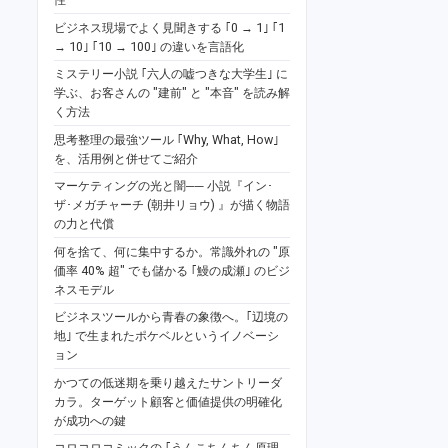
ビジネス現場でよく見聞きする ｢0 → 1｣ ｢1
→ 10｣ ｢10 → 100｣ の違いを言語化
ミステリー小説 ｢六人の嘘つきな大学生｣ に
学ぶ、お客さんの "建前" と "本音" を読み解
く方法
思考整理の最強ツール ｢Why, What, How｣
を、活用例と併せてご紹介
マーケティングの光と闇── 小説『イン･
ザ･メガチャーチ (朝井リョウ) 』が描く物語
の力と代償
何を捨て、何に集中するか。常識外れの "原
価率 40% 超" でも儲かる ｢鰻の成瀬｣ のビジ
ネスモデル
ビジネスツールから青春の象徴へ。｢辺境の
地｣ で生まれたポケベルというイノベーシ
ョン
かつての低迷期を乗り越えたサントリーダ
カラ。ターゲット顧客と価値提供の明確化
が成功への鍵
コロコロコミックの ｢うんこちんちん原理