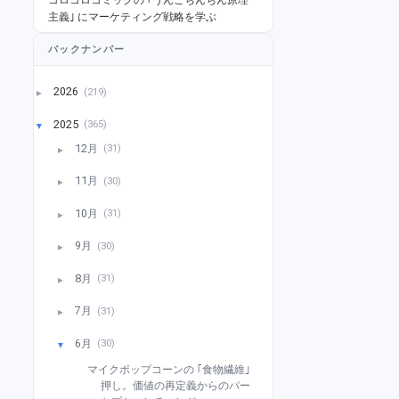
主義｣ にマーケティング戦略を学ぶ
バックナンバー
2026
(219)
►
2025
(365)
▼
12月
(31)
►
11月
(30)
►
10月
(31)
►
9月
(30)
►
8月
(31)
►
7月
(31)
►
6月
(30)
▼
マイクポップコーンの ｢食物繊維｣
押し。価値の再定義からのパー