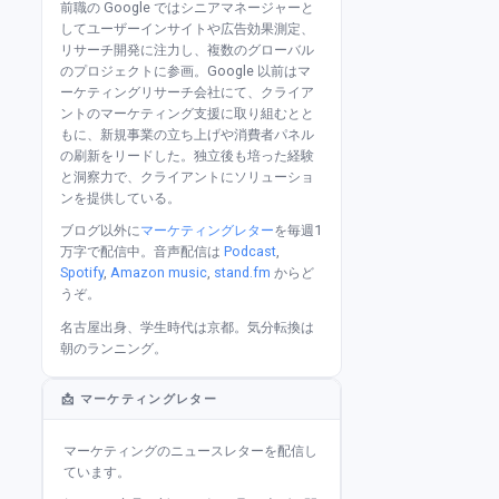
前職の Google ではシニアマネージャーと
してユーザーインサイトや広告効果測定、
リサーチ開発に注力し、複数のグローバル
のプロジェクトに参画。Google 以前はマ
ーケティングリサーチ会社にて、クライア
ントのマーケティング支援に取り組むとと
もに、新規事業の立ち上げや消費者パネル
の刷新をリードした。独立後も培った経験
と洞察力で、クライアントにソリューショ
ンを提供している。
ブログ以外に
マーケティングレター
を毎週1
万字で配信中。音声配信は
Podcast
,
Spotify
,
Amazon music
,
stand.fm
からど
うぞ。
名古屋出身、学生時代は京都。気分転換は
朝のランニング。
📩 マーケティングレター
マーケティングのニュースレターを配信し
ています。