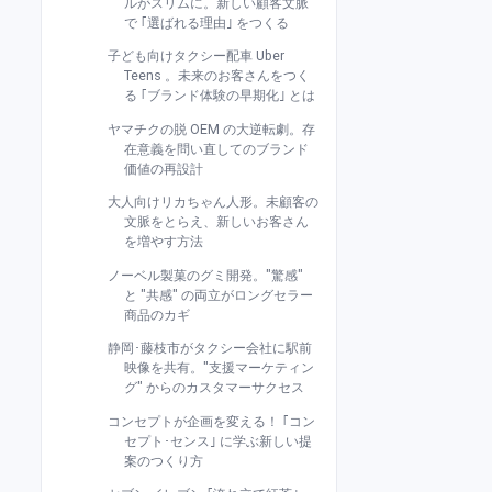
ルがスリムに。新しい顧客文脈
で ｢選ばれる理由｣ をつくる
子ども向けタクシー配車 Uber
Teens 。未来のお客さんをつく
る ｢ブランド体験の早期化｣ とは
ヤマチクの脱 OEM の大逆転劇。存
在意義を問い直してのブランド
価値の再設計
大人向けリカちゃん人形。未顧客の
文脈をとらえ、新しいお客さん
を増やす方法
ノーベル製菓のグミ開発。"驚感"
と "共感" の両立がロングセラー
商品のカギ
静岡･藤枝市がタクシー会社に駅前
映像を共有。"支援マーケティン
グ" からのカスタマーサクセス
コンセプトが企画を変える！ ｢コン
セプト･センス｣ に学ぶ新しい提
案のつくり方