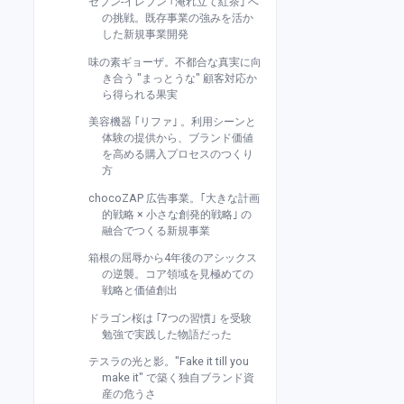
セブン-イレブン ｢淹れ立て紅茶｣ へ
の挑戦。既存事業の強みを活か
した新規事業開発
味の素ギョーザ。不都合な真実に向
き合う "まっとうな" 顧客対応か
ら得られる果実
美容機器 ｢リファ｣ 。利用シーンと
体験の提供から、ブランド価値
を高める購入プロセスのつくり
方
chocoZAP 広告事業。｢大きな計画
的戦略 × 小さな創発的戦略｣ の
融合でつくる新規事業
箱根の屈辱から4年後のアシックス
の逆襲。コア領域を見極めての
戦略と価値創出
ドラゴン桜は ｢7つの習慣｣ を受験
勉強で実践した物語だった
テスラの光と影。"Fake it till you
make it" で築く独自ブランド資
産の危うさ