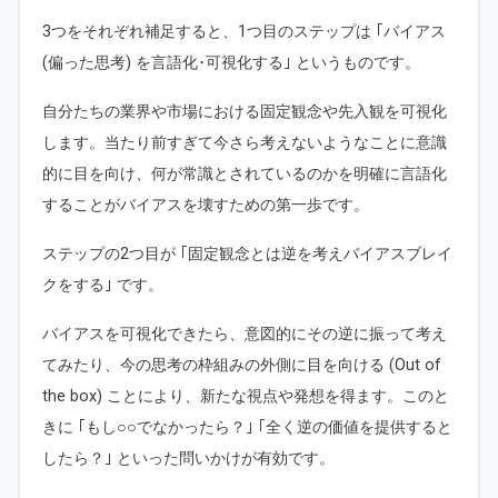
3つをそれぞれ補足すると、1つ目のステップは ｢バイアス
(偏った思考) を言語化･可視化する｣ というものです。
自分たちの業界や市場における固定観念や先入観を可視化
します。当たり前すぎて今さら考えないようなことに意識
的に目を向け、何が常識とされているのかを明確に言語化
することがバイアスを壊すための第一歩です。
ステップの2つ目が ｢固定観念とは逆を考えバイアスブレイ
クをする｣ です。
バイアスを可視化できたら、意図的にその逆に振って考え
てみたり、今の思考の枠組みの外側に目を向ける (Out of
the box) ことにより、新たな視点や発想を得ます。このと
きに ｢もし○○でなかったら？｣ ｢全く逆の価値を提供すると
したら？｣ といった問いかけが有効です。