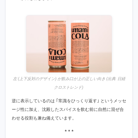
左 (上下反対のデザイン) が飲み口が上の正しい向き (出典:
日経
クロストレンド
)
逆に表示しているのは ｢常識をひっくり返す｣ というメッセ
ージ性に加え、沈殿したスパイスを飲む前に自然に混ぜ合
わせる役割も兼ね備えています。
* * *