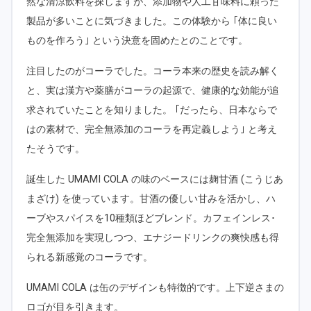
然な清涼飲料を探しますが、添加物や人工甘味料に頼った
製品が多いことに気づきました。この体験から ｢体に良い
ものを作ろう｣ という決意を固めたとのことです。
注目したのがコーラでした。コーラ本来の歴史を読み解く
と、実は漢方や薬膳がコーラの起源で、健康的な効能が追
求されていたことを知りました。 ｢だったら、日本ならで
はの素材で、完全無添加のコーラを再定義しよう｣ と考え
たそうです。
誕生した UMAMI COLA の味のベースには麹甘酒 (こうじあ
まざけ) を使っています。甘酒の優しい甘みを活かし、ハ
ーブやスパイスを10種類ほどブレンド。カフェインレス･
完全無添加を実現しつつ、エナジードリンクの爽快感も得
られる新感覚のコーラです。
UMAMI COLA は缶のデザインも特徴的です。上下逆さまの
ロゴが目を引きます。