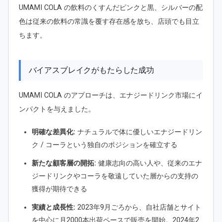
UMAMI COLA の飲料のくすんだピンクと黒、シルバーの配
色は従来の飲料の常識を覆す存在感を放ち、店頭でも目立
ちます。
バイアスブレイクがもたらした成功
UMAMI COLA のアプローチは、エナジードリンク市場にイ
ンパクトを与えました。
明確な差異化:
ナチュラルで体に優しいエナジードリン
ク / コーラという独自のポジションを確立する
新たな顧客層の開拓:
健康志向の高い人や、従来のエナ
ジードリンクやコーラを敬遠していた層からの支持の
獲得が期待できる
実績と成長性:
2023年9月ごろから、自社店舗とサイト
を中心に月2000本出荷ペースで販売を開始。2024年2