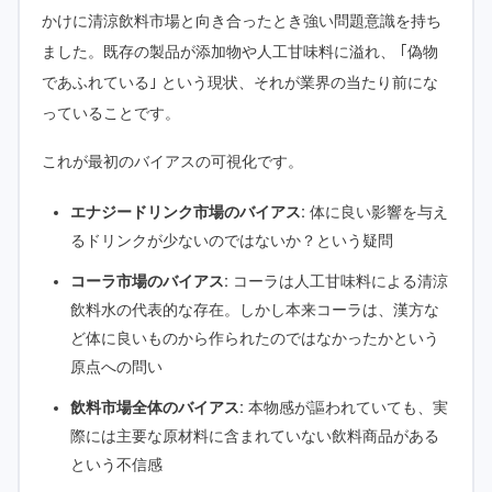
かけに清涼飲料市場と向き合ったとき強い問題意識を持ち
ました。既存の製品が添加物や人工甘味料に溢れ、 ｢偽物
であふれている｣ という現状、それが業界の当たり前にな
っていることです。
これが最初のバイアスの可視化です。
エナジードリンク市場のバイアス:
体に良い影響を与え
るドリンクが少ないのではないか？という疑問
コーラ市場のバイアス:
コーラは人工甘味料による清涼
飲料水の代表的な存在。しかし本来コーラは、漢方な
ど体に良いものから作られたのではなかったかという
原点への問い
飲料市場全体のバイアス:
本物感が謳われていても、実
際には主要な原材料に含まれていない飲料商品がある
という不信感