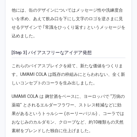
他には、缶のデザインについてはメッセージ性や洗練度合
いを求め、あえて飲み口を下にし文字のロゴを逆さまに見
せるデザインで ｢常識をひっくり返す｣ というメッセージを
込めました。
[Step 3] バイアスフリーなアイデア発想
これらのバイアスブレイクを経て、新たな価値をつくりま
す。UMAMI COLA は既存の枠組みにとらわれない、全く新
しいコンセプトのコーラを生み出しました。
UMAMI COLA は 麹甘酒をベースに、ヨーロッパで "万病の
薬箱" とされるエルダーフラワー、ストレス軽減などに効
果があるというトゥルシー (ホーリーバジル) 、コーラでは
おなじみのカルダモン、クローブなど、約10種類もの天然
素材をブレンドした独自に仕上げました。