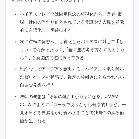
バイアスブレイクは固定観念の可視化から。業界･市
場、社内の当たり前とされている常識や先入観を意識
的に言語化し、明確にする
次に逆転の発想へ。可視化したバイアスに対して ｢も
し ○○ でなかったら？｣ ｢全く逆の考え方をするとした
ら？｣ と意図的に逆に振ってみる
制約なしでアイデアを創出する。バイアスを取り除い
たゼロベースの状態で、従来の枠組みにとらわれない
自由な発想を行う
逆転の発想は ｢矛盾の融合｣ がカギになる。UMAMI
COLA のように ｢コーラでありながら健康的｣ など、一
見矛盾する要素をかけ合わさることで独自性のある価
値が生まれる