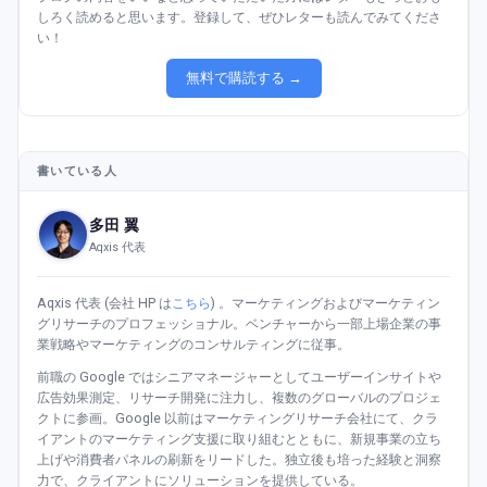
しろく読めると思います。登録して、ぜひレターも読んでみてくださ
い！
無料で購読する →
書いている人
多田 翼
Aqxis 代表
Aqxis 代表 (会社 HP は
こちら
) 。マーケティングおよびマーケティン
グリサーチのプロフェッショナル。ベンチャーから一部上場企業の事
業戦略やマーケティングのコンサルティングに従事。
前職の Google ではシニアマネージャーとしてユーザーインサイトや
広告効果測定、リサーチ開発に注力し、複数のグローバルのプロジェ
クトに参画。Google 以前はマーケティングリサーチ会社にて、クラ
イアントのマーケティング支援に取り組むとともに、新規事業の立ち
上げや消費者パネルの刷新をリードした。独立後も培った経験と洞察
力で、クライアントにソリューションを提供している。