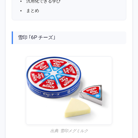
汎用化できる学び
まとめ
雪印 ｢6P チーズ｣
出典:
雪印メグミルク