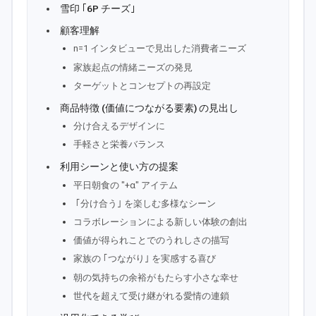
雪印 ｢6P チーズ｣
顧客理解
n=1 インタビューで見出した消費者ニーズ
家族起点の情緒ニーズの発見
ターゲットとコンセプトの再設定
商品特徴 (価値につながる要素) の見出し
分け合えるデザインに
手軽さと栄養バランス
利用シーンと使い方の提案
平日朝食の "+α" アイテム
｢分け合う｣ を楽しむ多様なシーン
コラボレーションによる新しい体験の創出
価値が得られことでのうれしさの描写
家族の ｢つながり｣ を実感する喜び
朝の気持ちの余裕がもたらす小さな幸せ
世代を超えて受け継がれる愛情の連鎖