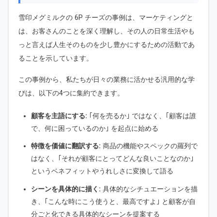
雪印メグミルクの 6P チーズの事例は、マーケティングと
は、お客さんのことを深く理解し、その人の日常生活やも
っと言えば人生そのものを少し豊かにするための活動であ
ることを示しています。
この事例から、私たちが日々の業務に活かせる汎用的な学
びは、以下の4つに集約できます。
顧客を主語にする:
｢何を売るか｣ ではなく、｢顧客は誰
で、何に困っているのか｣ を起点に始める
特徴を価値に翻訳する:
商品の機能やスペックの羅列で
はなく、｢それが顧客にとってどんな良いことなのか｣
というベネフィットやうれしさに変換して語る
シーンを具体的に描く:
具体的なシチュエーションを描
き、｢こんな時にこう使うと、最高ですよ｣ と顧客が自
分ごと化できる具体的なシーンを提案する