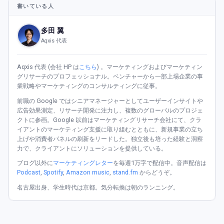
書いている人
多田 翼
Aqxis 代表
Aqxis 代表 (会社 HP は
こちら
) 。マーケティングおよびマーケティン
グリサーチのプロフェッショナル。ベンチャーから一部上場企業の事
業戦略やマーケティングのコンサルティングに従事。
前職の Google ではシニアマネージャーとしてユーザーインサイトや
広告効果測定、リサーチ開発に注力し、複数のグローバルのプロジェ
クトに参画。Google 以前はマーケティングリサーチ会社にて、クラ
イアントのマーケティング支援に取り組むとともに、新規事業の立ち
上げや消費者パネルの刷新をリードした。独立後も培った経験と洞察
力で、クライアントにソリューションを提供している。
ブログ以外に
マーケティングレター
を毎週1万字で配信中。音声配信は
Podcast
,
Spotify
,
Amazon music
,
stand.fm
からどうぞ。
名古屋出身、学生時代は京都。気分転換は朝のランニング。