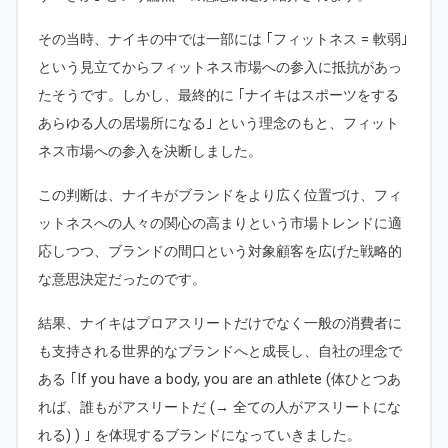
その当時、ナイキの中では一部には ｢フィットネス = 軟弱｣
という見立てからフィットネス市場への参入に抵抗があっ
たそうです。しかし、最終的に ｢ナイキはスポーツをする
あらゆる人の居場所になる｣ という理念のもと、フィット
ネス市場への参入を決断しました。
この判断は、ナイキがブランドをより広く位置づけ、フィ
ットネスへの人々の関心の高まりという市場トレンドに適
応しつつ、ブランドの間口という対象顧客を広げた戦略的
な意思決定だったのです。
結果、ナイキはプロアスリートだけでなく一般の消費者に
も支持される世界的なブランドへと成長し、自社の理念で
ある ｢If you have a body, you are an athlete (体ひとつあ
れば、誰もがアスリートだ (→ 全ての人がアスリートにな
れる) ) ｣ を体現するブランドになっていきました。