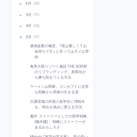
6月
(30)
►
5月
(31)
►
4月
(30)
►
3月
(31)
▼
価値提案の極意。｢僕は優しくてお
金持ちです｣ と言ってはダメな理
由
奄美大島リゾート施設 THE SCENE
のリブランディング。差異化か
ら勝ち筋をつくる方法
ラーメン山岡家。コンセプトに忠実
な戦略から弱者の生きる道
介護現場の外国人留学生に津軽弁
を。弱みを強みに変える方法
書評: ストーリーとしての競争戦略
(楠木建) 。戦略にストーリーが
あるおもしろさ
Minoru ｢家賃が実る家｣ 。筋の良い