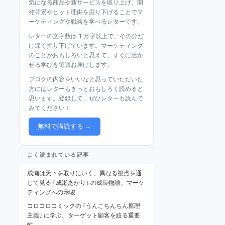
気になる商品や新サービスを取り上げ、開
発背景やヒット理由を掘り下げることでマ
ーケティングや戦略を学べるレターです。
レターの文字数は 1 万字以上で、その分だ
け深く掘り下げています。マーケティング
のことがおもしろいと思えて、すぐに活か
せる学びを毎週お届けします。
ブログの内容をいいなと思っていただいた
方にはレターもきっとおもしろく読めると
思います。登録して、ぜひレターも読んで
みてください！
無料で購読する →
よく読まれている記事
成瀬は天下を取りにいく。異なる視点を通
じて見る ｢成瀬あかり｣ の成長物語、マーケ
ティングへの示唆
コロコロコミックの ｢うんこちんちん原理
主義｣ に学ぶ、ターゲット顧客を絞る重要
性