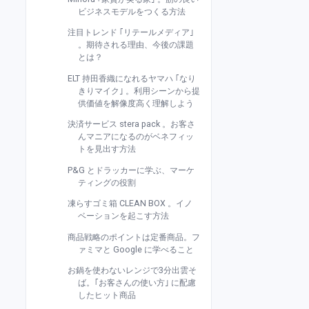
ビジネスモデルをつくる方法
注目トレンド ｢リテールメディア｣
。期待される理由、今後の課題
とは？
ELT 持田香織になれるヤマハ ｢なり
きりマイク｣ 。利用シーンから提
供価値を解像度高く理解しよう
決済サービス stera pack 。お客さ
んマニアになるのがベネフィッ
トを見出す方法
P&G とドラッカーに学ぶ、マーケ
ティングの役割
凍らすゴミ箱 CLEAN BOX 。イノ
ベーションを起こす方法
商品戦略のポイントは定番商品。フ
ァミマと Google に学べること
お鍋を使わないレンジで3分出雲そ
ば。｢お客さんの使い方｣ に配慮
したヒット商品