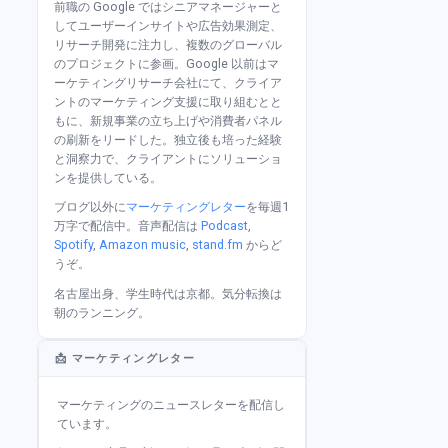
前職の Google ではシニアマネージャーと
してユーザーインサイトや広告効果測定、
リサーチ開発に注力し、複数のグローバル
のプロジェクトに参画。Google 以前はマ
ーケティングリサーチ会社にて、クライア
ントのマーケティング支援に取り組むとと
もに、新規事業の立ち上げや消費者パネル
の刷新をリードした。独立後も培った経験
と洞察力で、クライアントにソリューショ
ンを提供している。
ブログ以外に
マーケティングレター
を毎週1
万字で配信中。音声配信は
Podcast
,
Spotify
,
Amazon music
,
stand.fm
からど
うぞ。
名古屋出身、学生時代は京都。気分転換は
朝のランニング。
📩 マーケティングレター
マーケティングのニュースレターを配信し
ています。