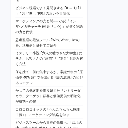
ビジネス現場でよく見聞きする ｢0 → 1｣ ｢1
→ 10｣ ｢10 → 100｣ の違いを言語化
マーケティングの光と闇── 小説『イン･
ザ･メガチャーチ (朝井リョウ) 』が描く物語
の力と代償
思考整理の最強ツール ｢Why, What, How｣
を、活用例と併せてご紹介
ミステリー小説 ｢六人の嘘つきな大学生｣ に
学ぶ、お客さんの "建前" と "本音" を読み解
く方法
何を捨て、何に集中するか。常識外れの "原
価率 40% 超" でも儲かる ｢鰻の成瀬｣ のビジ
ネスモデル
かつての低迷期を乗り越えたサントリーダ
カラ。ターゲット顧客と価値提供の明確化
が成功への鍵
コロコロコミックの ｢うんこちんちん原理
主義｣ にマーケティング戦略を学ぶ
ビジネスツールから青春の象徴へ。｢辺境の
地｣ で生まれたポケベルというイノベーシ