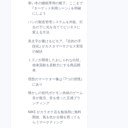
寒い冬の睡眠専用の靴下。ここまで
｢ターゲット利用シーン｣ を明確
にしよう
パンの製造管理システムを外販。灯
台の下に光を当ててビジネスに
変える方法
美文字が書けるビモア。｢目的の手
段化｣ がカスタマーサクセス実現
の秘訣
ミズノが開発したおしゃれな白杖。
他者貢献を原動力にする商品開
発
理想のマーケター像は ｢7つの習慣｣
にあり
懐かしの初代ポケモン赤緑のゲーム
音が復活。音を使った五感ブラ
ンディング
NIKE がカラオケ店を勉強用に無料
開放。風を吹かせ桶を買っても
らうマーケティング