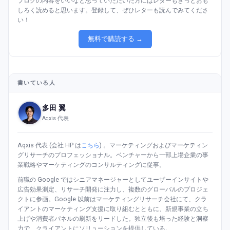
ブログの内容をいいなと思っていただいた方にはレターもきっとおも
しろく読めると思います。登録して、ぜひレターも読んでみてくださ
い！
無料で購読する →
書いている人
多田 翼
Aqxis 代表
Aqxis 代表 (会社 HP は
こちら
) 。マーケティングおよびマーケティン
グリサーチのプロフェッショナル。ベンチャーから一部上場企業の事
業戦略やマーケティングのコンサルティングに従事。
前職の Google ではシニアマネージャーとしてユーザーインサイトや
広告効果測定、リサーチ開発に注力し、複数のグローバルのプロジェ
クトに参画。Google 以前はマーケティングリサーチ会社にて、クラ
イアントのマーケティング支援に取り組むとともに、新規事業の立ち
上げや消費者パネルの刷新をリードした。独立後も培った経験と洞察
力で、クライアントにソリューションを提供している。