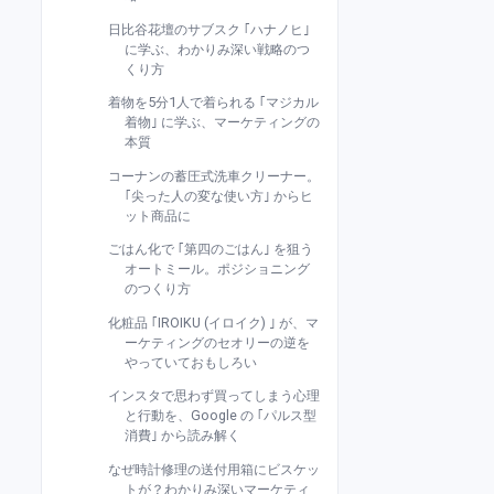
日比谷花壇のサブスク ｢ハナノヒ｣
に学ぶ、わかりみ深い戦略のつ
くり方
着物を5分1人で着られる ｢マジカル
着物｣ に学ぶ、マーケティングの
本質
コーナンの蓄圧式洗車クリーナー。
｢尖った人の変な使い方｣ からヒ
ット商品に
ごはん化で ｢第四のごはん｣ を狙う
オートミール。ポジショニング
のつくり方
化粧品 ｢IROIKU (イロイク) ｣ が、マ
ーケティングのセオリーの逆を
やっていておもしろい
インスタで思わず買ってしまう心理
と行動を、Google の ｢パルス型
消費｣ から読み解く
なぜ時計修理の送付用箱にビスケッ
トが？わかりみ深いマーケティ