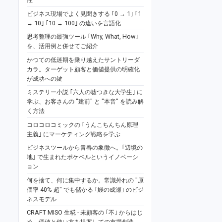
ビジネス現場でよく見聞きする ｢0 → 1｣ ｢1
→ 10｣ ｢10 → 100｣ の違いを言語化
思考整理の最強ツール ｢Why, What, How｣
を、活用例と併せてご紹介
かつての低迷期を乗り越えたサントリーダ
カラ。ターゲット顧客と価値提供の明確化
が成功への鍵
ミステリー小説 ｢六人の嘘つきな大学生｣ に
学ぶ、お客さんの "建前" と "本音" を読み解
く方法
コロコロコミックの ｢うんこちんちん原理
主義｣ にマーケティング戦略を学ぶ
ビジネスツールから青春の象徴へ。｢辺境の
地｣ で生まれたポケベルというイノベーシ
ョン
何を捨て、何に集中するか。常識外れの "原
価率 40% 超" でも儲かる ｢鰻の成瀬｣ のビジ
ネスモデル
CRAFT MISO 生糀 - 未顧客の ｢不｣ からはじ
め、価値と使い方を提案しての市場創造