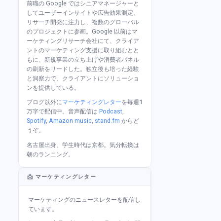
前職の Google ではシニアマネージャーと
してユーザーインサイトや広告効果測定、
リサーチ開発に注力し、複数のグローバル
のプロジェクトに参画。Google 以前はマ
ーケティングリサーチ会社にて、クライア
ントのマーケティング支援に取り組むとと
もに、新規事業の立ち上げや消費者パネル
の刷新をリードした。独立後も培った経験
と洞察力で、クライアントにソリューショ
ンを提供している。
ブログ以外に
マーケティングレター
を毎週1
万字で配信中。音声配信は
Podcast
,
Spotify
,
Amazon music
,
stand.fm
からど
うぞ。
名古屋出身、学生時代は京都。気分転換は
朝のランニング。
📩 マーケティングレター
マーケティングのニュースレターを配信し
ています。