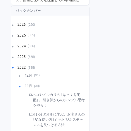
バックナンバー
2026
(220)
►
2025
(365)
►
2024
(366)
►
2023
(365)
►
2022
(365)
▼
12月
(31)
►
11月
(30)
▼
ロハコやメルカリの ｢ゆっくり宅
配｣ 。引き算からのシンプル思考
をやろう
ビオレ冷タオルに学ぶ、お客さんの
｢変な使い方｣ からビジネスチャ
ンスを見つける方法