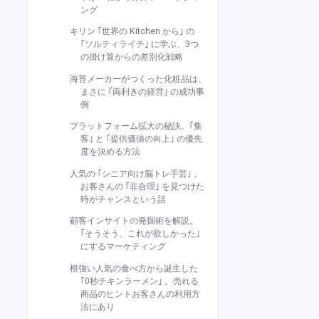
ング
キリン ｢世界の Kitchen から｣ の
｢ソルティライチ｣ に学ぶ、3つ
の掛け算からの差別化戦略
海苔メーカーがつくった化粧品は、
まさに ｢両利きの経営｣ の成功事
例
プラットフォーム拡大の秘訣。｢集
客｣ と ｢提供価値の向上｣ の優先
度を決める方法
人気の ｢シニア向け脳トレ手芸｣ 。
お客さんの ｢非合理｣ を見つけた
時がチャンスという話
顧客インサイトの発掘術を解説。
｢そうそう、これが欲しかった｣
にするマーケティング
根強い人気の食べ方から誕生した
｢0秒チキンラーメン｣ 。売れる
商品のヒントお客さんの利用方
法にあり