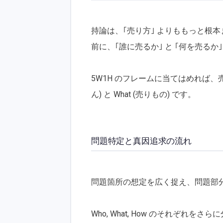
持論は、｢売り方｣ よりももっと根
前に、｢誰に売るか｣ と ｢何を売る
5W1H のフレームに当てはめれば、売
ん) と What (売りもの) です。
問題特定と真因追求の流れ
問題箇所の想定を広く捉え、問題部
Who, What, How のそれぞ