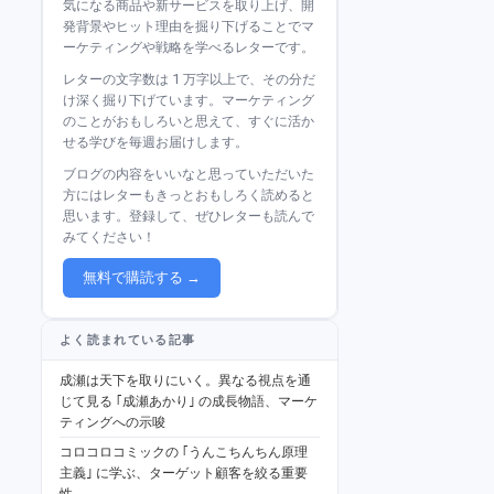
気になる商品や新サービスを取り上げ、開
発背景やヒット理由を掘り下げることでマ
ーケティングや戦略を学べるレターです。
レターの文字数は 1 万字以上で、その分だ
け深く掘り下げています。マーケティング
のことがおもしろいと思えて、すぐに活か
せる学びを毎週お届けします。
ブログの内容をいいなと思っていただいた
方にはレターもきっとおもしろく読めると
思います。登録して、ぜひレターも読んで
みてください！
無料で購読する →
よく読まれている記事
成瀬は天下を取りにいく。異なる視点を通
じて見る ｢成瀬あかり｣ の成長物語、マーケ
ティングへの示唆
コロコロコミックの ｢うんこちんちん原理
主義｣ に学ぶ、ターゲット顧客を絞る重要
性