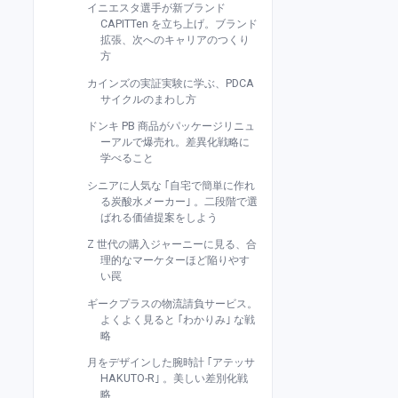
イニエスタ選手が新ブランド
CAPITTen を立ち上げ。ブランド
拡張、次へのキャリアのつくり
方
カインズの実証実験に学ぶ、PDCA
サイクルのまわし方
ドンキ PB 商品がパッケージリニュ
ーアルで爆売れ。差異化戦略に
学べること
シニアに人気な ｢自宅で簡単に作れ
る炭酸水メーカー｣ 。二段階で選
ばれる価値提案をしよう
Z 世代の購入ジャーニーに見る、合
理的なマーケターほど陥りやす
い罠
ギークプラスの物流請負サービス。
よくよく見ると ｢わかりみ｣ な戦
略
月をデザインした腕時計 ｢アテッサ
HAKUTO-R｣ 。美しい差別化戦
略