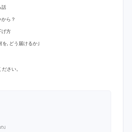
る話
いから？
下げ方
何を, どう届けるか｣
ください。
もの｣