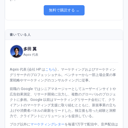
無料で購読する →
書いている人
多田 翼
Aqxis 代表
Aqxis 代表 (会社 HP は
こちら
) 。マーケティングおよびマーケティン
グリサーチのプロフェッショナル。ベンチャーから一部上場企業の事
業戦略やマーケティングのコンサルティングに従事。
前職の Google ではシニアマネージャーとしてユーザーインサイトや
広告効果測定、リサーチ開発に注力し、複数のグローバルのプロジェ
クトに参画。Google 以前はマーケティングリサーチ会社にて、クラ
イアントのマーケティング支援に取り組むとともに、新規事業の立ち
上げや消費者パネルの刷新をリードした。独立後も培った経験と洞察
力で、クライアントにソリューションを提供している。
ブログ以外に
マーケティングレター
を毎週1万字で配信中。音声配信は