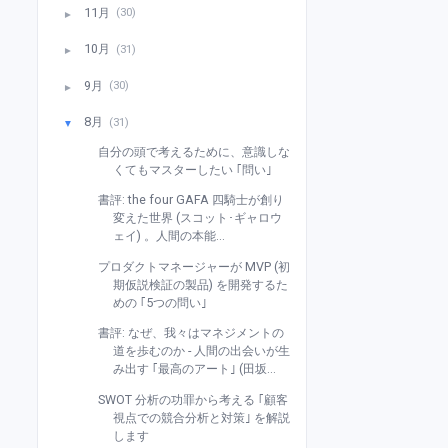
11月
(30)
►
10月
(31)
►
9月
(30)
►
8月
(31)
▼
自分の頭で考えるために、意識しな
くてもマスターしたい ｢問い｣
書評: the four GAFA 四騎士が創り
変えた世界 (スコット･ギャロウ
ェイ) 。人間の本能...
プロダクトマネージャーが MVP (初
期仮説検証の製品) を開発するた
めの ｢5つの問い｣
書評: なぜ、我々はマネジメントの
道を歩むのか - 人間の出会いが生
み出す ｢最高のアート｣ (田坂...
SWOT 分析の功罪から考える ｢顧客
視点での競合分析と対策｣ を解説
します