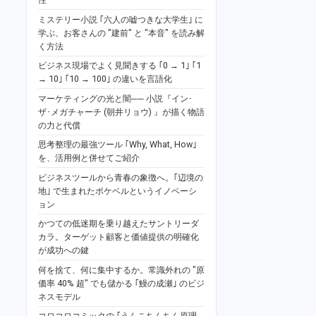
ミステリー小説 ｢六人の嘘つきな大学生｣ に
学ぶ、お客さんの "建前" と "本音" を読み解
く方法
ビジネス現場でよく見聞きする ｢0 → 1｣ ｢1
→ 10｣ ｢10 → 100｣ の違いを言語化
マーケティングの光と闇── 小説『イン･
ザ･メガチャーチ (朝井リョウ) 』が描く物語
の力と代償
思考整理の最強ツール ｢Why, What, How｣
を、活用例と併せてご紹介
ビジネスツールから青春の象徴へ。｢辺境の
地｣ で生まれたポケベルというイノベーシ
ョン
かつての低迷期を乗り越えたサントリーダ
カラ。ターゲット顧客と価値提供の明確化
が成功への鍵
何を捨て、何に集中するか。常識外れの "原
価率 40% 超" でも儲かる ｢鰻の成瀬｣ のビジ
ネスモデル
コロコロコミックの ｢うんこちんちん原理