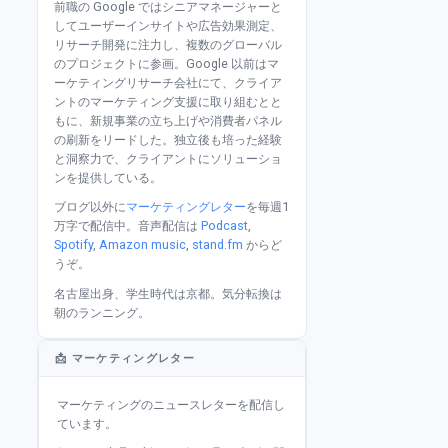
前職の Google ではシニアマネージャーと
してユーザーインサイトや広告効果測定、
リサーチ開発に注力し、複数のグローバル
のプロジェクトに参画。Google 以前はマ
ーケティングリサーチ会社にて、クライア
ントのマーケティング支援に取り組むとと
もに、新規事業の立ち上げや消費者パネル
の刷新をリードした。独立後も培った経験
と洞察力で、クライアントにソリューショ
ンを提供している。
ブログ以外に
マーケティングレター
を毎週1
万字で配信中。音声配信は
Podcast
,
Spotify
,
Amazon music
,
stand.fm
からど
うぞ。
名古屋出身、学生時代は京都。気分転換は
朝のランニング。
📩 マーケティングレター
マーケティングのニュースレターを配信し
ています。