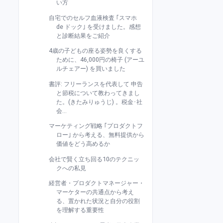
い方
自宅でのセルフ血液検査 ｢スマホ
de ドック｣ を受けました。感想
と診断結果をご紹介
4歳の子どもの座る姿勢を良くする
ために、46,000円の椅子 (アーユ
ルチェアー) を買いました
書評: フリーランスを代表して 申告
と節税について教わってきまし
た。(きたみりゅうじ) 。税金･社
会...
マーケティング戦略 ｢プロダクトフ
ロー｣ から考える、無料提供から
価値をどう高めるか
会社で賢く立ち回る10のテクニッ
クへの私見
経営者・プロダクトマネージャー・
マーケターの共通点から考え
る、置かれた状況と自分の役割
を理解する重要性