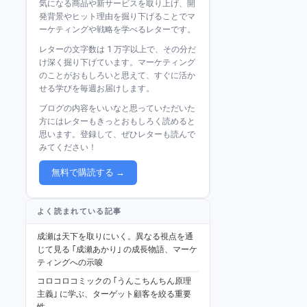
気になる商品や新サービスを取り上げ、開
発背景やヒット理由を掘り下げることでマ
ーケティングや戦略を学べるレターです。
レターの文字数は 1 万字以上で、その分だ
け深く掘り下げています。マーケティング
のことがおもしろいと思えて、すぐに活か
せる学びを毎週お届けします。
ブログの内容をいいなと思っていただいた
方にはレターもきっとおもしろく読めると
思います。登録して、ぜひレターも読んで
みてください！
無料で購読する →
よく読まれている記事
成瀬は天下を取りにいく。異なる視点を通
じて見る ｢成瀬あかり｣ の成長物語、マーケ
ティングへの示唆
コロコロコミックの ｢うんこちんちん原理
主義｣ に学ぶ、ターゲット顧客を絞る重要
性