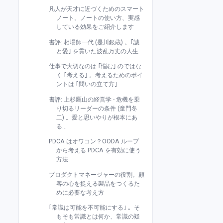
凡人が天才に近づくためのスマート
ノート。ノートの使い方、実感
している効果をご紹介します
書評: 相場師一代 (是川銀蔵) 。｢誠
と愛｣ を貫いた波乱万丈の人生
仕事で大切なのは ｢悩む｣ のではな
く ｢考える｣ 。考えるためのポイ
ントは ｢問いの立て方｣
書評: 上杉鷹山の経営学 - 危機を乗
り切るリーダーの条件 (童門冬
二) 。愛と思いやりが根本にあ
る...
PDCA はオワコン？OODA ループ
から考える PDCA を有効に使う
方法
プロダクトマネージャーの役割。顧
客の心を捉える製品をつくるた
めに必要な考え方
｢常識は可能を不可能にする｣ 。そ
もそも常識とは何か、常識の疑