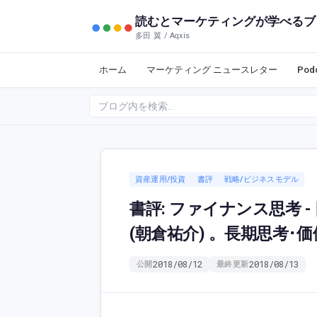
読むとマーケティングが学べるブ
多田 翼 / Aqxis
ホーム
マーケティング ニュースレター
Po
資産運用/投資
書評
戦略/ビジネスモデル
書評: ファイナンス思考 
(朝倉祐介) 。長期思考
2018/08/12
2018/08/13
公開
最終更新