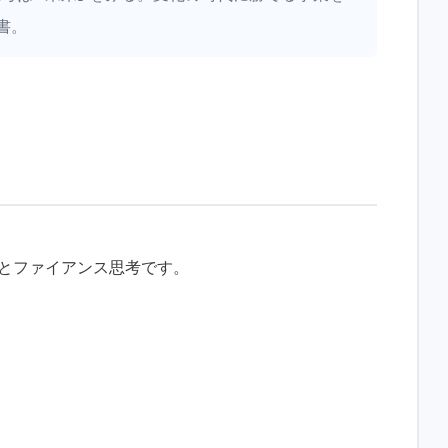
書。
考) とファイアンス思考です。