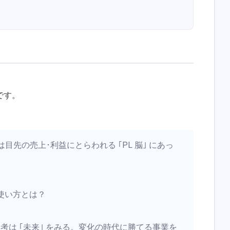
です。
は目先の売上･利益にとらわれる ｢PL 脳｣ にあっ
使い方とは？
思考は ｢未来｣ をみる。変化の時代に勝てる事業を