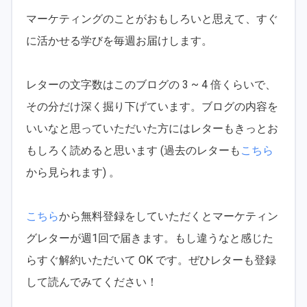
マーケティングのことがおもしろいと思えて、すぐ
に活かせる学びを毎週お届けします。
レターの文字数はこのブログの 3 ~ 4 倍くらいで、
その分だけ深く掘り下げています。ブログの内容を
いいなと思っていただいた方にはレターもきっとお
もしろく読めると思います (過去のレターも
こちら
から見られます) 。
こちら
から無料登録をしていただくとマーケティン
グレターが週1回で届きます。もし違うなと感じた
らすぐ解約いただいて OK です。ぜひレターも登録
して読んでみてください！