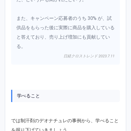
また、キャンペーン応募者のうち 30% が、試
供品をもらった後に実際に商品を購入している
と答えており、売り上げ増加にも貢献してい
る。
日経クロストレンド 2023.7.11
学べること
では制汗剤のデオナチュレの事例から、学べること
を掘り下げていきましょう。