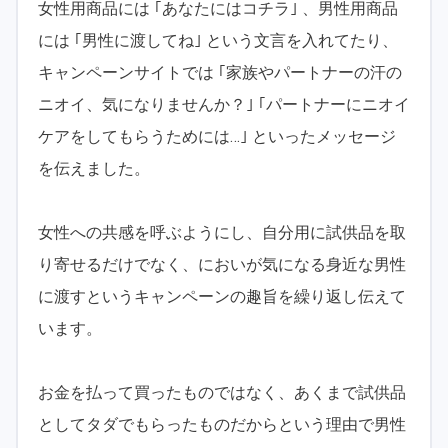
女性用商品には ｢あなたにはコチラ｣ 、男性用商品
には ｢男性に渡してね｣ という文言を入れてたり、
キャンペーンサイトでは ｢家族やパートナーの汗の
ニオイ、気になりませんか？｣ ｢パートナーにニオイ
ケアをしてもらうためには…｣ といったメッセージ
を伝えました。
女性への共感を呼ぶようにし、自分用に試供品を取
り寄せるだけでなく、においが気になる身近な男性
に渡すというキャンペーンの趣旨を繰り返し伝えて
います。
お金を払って買ったものではなく、あくまで試供品
としてタダでもらったものだからという理由で男性