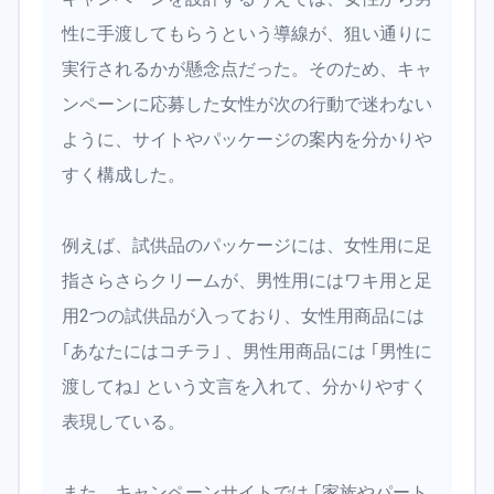
性に手渡してもらうという導線が、狙い通りに
実行されるかが懸念点だった。そのため、キャ
ンペーンに応募した女性が次の行動で迷わない
ように、サイトやパッケージの案内を分かりや
すく構成した。
例えば、試供品のパッケージには、女性用に足
指さらさらクリームが、男性用にはワキ用と足
用2つの試供品が入っており、女性用商品には
｢あなたにはコチラ｣ 、男性用商品には ｢男性に
渡してね｣ という文言を入れて、分かりやすく
表現している。
また、キャンペーンサイトでは ｢家族やパート