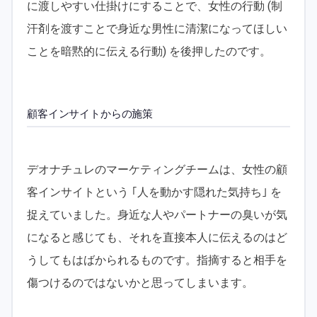
に渡しやすい仕掛けにすることで、女性の行動 (制
汗剤を渡すことで身近な男性に清潔になってほしい
ことを暗黙的に伝える行動) を後押したのです。
顧客インサイトからの施策
デオナチュレのマーケティングチームは、女性の顧
客インサイトという ｢人を動かす隠れた気持ち｣ を
捉えていました。身近な人やパートナーの臭いが気
になると感じても、それを直接本人に伝えるのはど
うしてもはばかられるものです。指摘すると相手を
傷つけるのではないかと思ってしまいます。