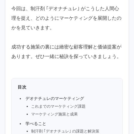
今回は、制汗剤 ｢デオナチュレ｣ がこうした人間心
理を捉え、どのようにマーケティングを展開したの
かを見ていきます。
成功する施策の裏には緻密な顧客理解と価値提案が
あります。ぜひ一緒に秘訣を探っていきましょう。
目次
デオナチュレのマーケティング
これまでのマーケティング課題
マーケティング施策と成果
学べること
制汗剤 ｢デオナチュレ｣ の課題と解決策