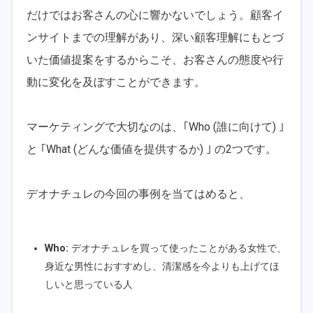
だけではお客さんの心に響かないでしょう。顧客イ
ンサイトまでの理解があり、深い顧客理解にもとづ
いた価値提案をするからこそ、お客さんの態度や行
動に変化を及ぼすことができます。
マーケティングで大切なのは、｢Who (誰に向けて) ｣
と ｢What (どんな価値を提供するか) ｣ の2つです。
デオナチュレの今回の事例を当てはめると、
Who:
デオナチュレを買って使ったことがある女性で、
身近な男性におすすめし、清潔感を今よりも上げてほ
しいと思っている人