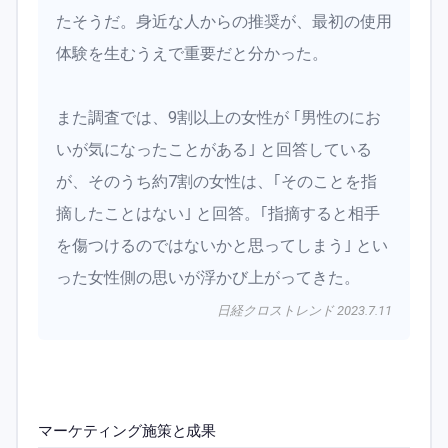
たそうだ。身近な人からの推奨が、最初の使用
体験を生むうえで重要だと分かった。
また調査では、9割以上の女性が ｢男性のにお
いが気になったことがある｣ と回答している
が、そのうち約7割の女性は、｢そのことを指
摘したことはない｣ と回答。｢指摘すると相手
を傷つけるのではないかと思ってしまう｣ とい
った女性側の思いが浮かび上がってきた。
日経クロストレンド 2023.7.11
マーケティング施策と成果