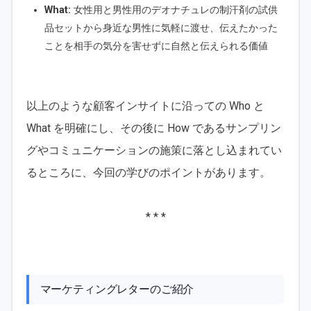
What:
女性用と男性用のデオナチュレの制汗剤の試供
品セットから身近な男性に気軽に渡せ、伝えたかった
ことを相手の気分を害せずに自然と伝えられる価値
以上のような顧客インサイトに沿っての Who と
What を明確にし、その後に How であるサンプリン
グやコミュニケーションの施策に落とし込まれてい
るところに、今回の学びのポイントがあります。
* * *
マーケティングレターのご紹介