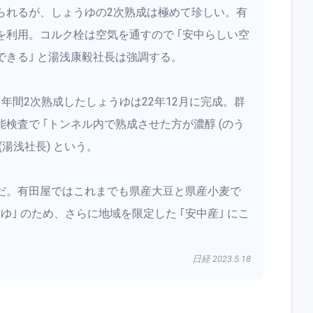
られるが、しょうゆの2次熟成は極めて珍しい。有
を利用。コルク栓は空気を通すので ｢安中らしい空
きる｣ と湯浅康毅社長は強調する。
年間2次熟成したしょうゆは22年12月に完成。群
検査で ｢トンネル内で熟成させた方が濃醇 (のう
(湯浅社長) という。
だ。有田屋ではこれまでも県産大豆と県産小麦で
｣ のため、さらに地域を限定した ｢安中産｣ にこ
日経 2023.5.18