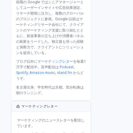
前職の Google ではシニアマネージャーと
してユーザーインサイトや広告効果測定、
リサーチ開発に注力し、複数のグローバル
のプロジェクトに参画。Google 以前はマ
ーケティングリサーチ会社にて、クライア
ントのマーケティング支援に取り組むとと
もに、新規事業の立ち上げや消費者パネル
の刷新をリードした。独立後も培った経験
と洞察力で、クライアントにソリューショ
ンを提供している。
ブログ以外に
マーケティングレター
を毎週1
万字で配信中。音声配信は
Podcast
,
Spotify
,
Amazon music
,
stand.fm
からど
うぞ。
名古屋出身、学生時代は京都。気分転換は
朝のランニング。
📩 マーケティングレター
マーケティングのニュースレターを配信し
ています。