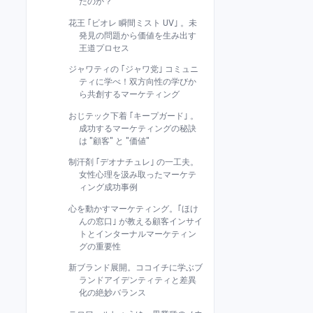
たのか？
花王 ｢ビオレ 瞬間ミスト UV｣ 。未
発見の問題から価値を生み出す
王道プロセス
ジャワティの ｢ジャワ党｣ コミュニ
ティに学べ！双方向性の学びか
ら共創するマーケティング
おじテック下着 ｢キープガード｣ 。
成功するマーケティングの秘訣
は "顧客" と "価値"
制汗剤 ｢デオナチュレ｣ の一工夫。
女性心理を汲み取ったマーケテ
ィング成功事例
心を動かすマーケティング。｢ほけ
んの窓口｣ が教える顧客インサイ
トとインターナルマーケティン
グの重要性
新ブランド展開。ココイチに学ぶブ
ランドアイデンティティと差異
化の絶妙バランス