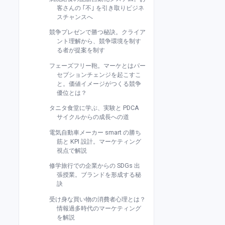
客さんの ｢不｣ を引き取りビジネ
スチャンスへ
競争プレゼンで勝つ秘訣。クライア
ント理解から、競争環境を制す
る者が提案を制す
フェーズフリー鞄。マーケとはパー
セプションチェンジを起こすこ
と。価値イメージがつくる競争
優位とは？
タニタ食堂に学ぶ、実験と PDCA
サイクルからの成長への道
電気自動車メーカー smart の勝ち
筋と KPI 設計。マーケティング
視点で解説
修学旅行での企業からの SDGs 出
張授業。ブランドを形成する秘
訣
受け身な買い物の消費者心理とは？
情報過多時代のマーケティング
を解説