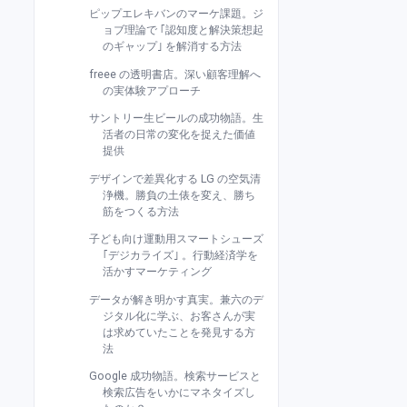
ピップエレキバンのマーケ課題。ジ
ョブ理論で ｢認知度と解決策想起
のギャップ｣ を解消する方法
freee の透明書店。深い顧客理解へ
の実体験アプローチ
サントリー生ビールの成功物語。生
活者の日常の変化を捉えた価値
提供
デザインで差異化する LG の空気清
浄機。勝負の土俵を変え、勝ち
筋をつくる方法
子ども向け運動用スマートシューズ
｢デジカライズ｣ 。行動経済学を
活かすマーケティング
データが解き明かす真実。兼六のデ
ジタル化に学ぶ、お客さんが実
は求めていたことを発見する方
法
Google 成功物語。検索サービスと
検索広告をいかにマネタイズし