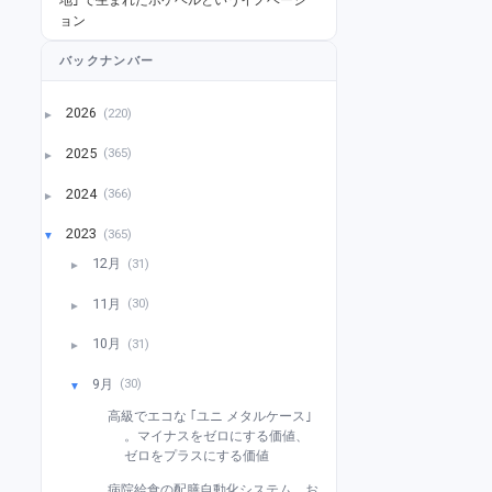
ョン
バックナンバー
2026
(220)
►
2025
(365)
►
2024
(366)
►
2023
(365)
▼
12月
(31)
►
11月
(30)
►
10月
(31)
►
9月
(30)
▼
高級でエコな ｢ユニ メタルケース｣
。マイナスをゼロにする価値、
ゼロをプラスにする価値
病院給食の配膳自動化システム。お