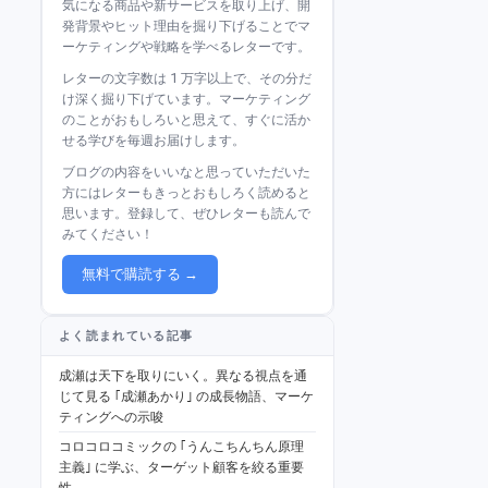
気になる商品や新サービスを取り上げ、開
発背景やヒット理由を掘り下げることでマ
ーケティングや戦略を学べるレターです。
レターの文字数は 1 万字以上で、その分だ
け深く掘り下げています。マーケティング
のことがおもしろいと思えて、すぐに活か
せる学びを毎週お届けします。
ブログの内容をいいなと思っていただいた
方にはレターもきっとおもしろく読めると
思います。登録して、ぜひレターも読んで
みてください！
無料で購読する →
よく読まれている記事
成瀬は天下を取りにいく。異なる視点を通
じて見る ｢成瀬あかり｣ の成長物語、マーケ
ティングへの示唆
コロコロコミックの ｢うんこちんちん原理
主義｣ に学ぶ、ターゲット顧客を絞る重要
性