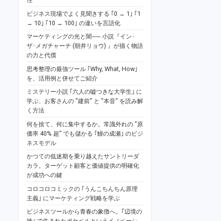
ビジネス現場でよく見聞きする ｢0 → 1｣ ｢1
→ 10｣ ｢10 → 100｣ の違いを言語化
マーケティングの光と闇── 小説『イン･
ザ･メガチャーチ (朝井リョウ) 』が描く物語
の力と代償
思考整理の最強ツール ｢Why, What, How｣
を、活用例と併せてご紹介
ミステリー小説 ｢六人の嘘つきな大学生｣ に
学ぶ、お客さんの "建前" と "本音" を読み解
く方法
何を捨て、何に集中するか。常識外れの "原
価率 40% 超" でも儲かる ｢鰻の成瀬｣ のビジ
ネスモデル
かつての低迷期を乗り越えたサントリーダ
カラ。ターゲット顧客と価値提供の明確化
が成功への鍵
コロコロコミックの ｢うんこちんちん原理
主義｣ にマーケティング戦略を学ぶ
ビジネスツールから青春の象徴へ。｢辺境の
地｣ で生まれたポケベルというイノベーシ