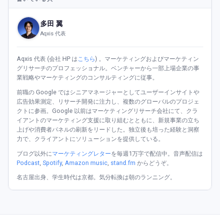
多田 翼
Aqxis 代表
Aqxis 代表 (会社 HP は
こちら
) 。マーケティングおよびマーケティン
グリサーチのプロフェッショナル。ベンチャーから一部上場企業の事
業戦略やマーケティングのコンサルティングに従事。
前職の Google ではシニアマネージャーとしてユーザーインサイトや
広告効果測定、リサーチ開発に注力し、複数のグローバルのプロジェ
クトに参画。Google 以前はマーケティングリサーチ会社にて、クラ
イアントのマーケティング支援に取り組むとともに、新規事業の立ち
上げや消費者パネルの刷新をリードした。独立後も培った経験と洞察
力で、クライアントにソリューションを提供している。
ブログ以外に
マーケティングレター
を毎週1万字で配信中。音声配信は
Podcast
,
Spotify
,
Amazon music
,
stand.fm
からどうぞ。
名古屋出身、学生時代は京都。気分転換は朝のランニング。