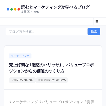
読むとマーケティングが学べるブログ
多田 翼 / Aqxis
☰
検索
マーケティング
売上好調な ｢魅惑のハリッサ｣ 。バリュープロポ
ジションからの価値のつくり方
2022/09/09
2023/03/25
公開
最終更新
#マーケティング #バリュープロポジション #提供