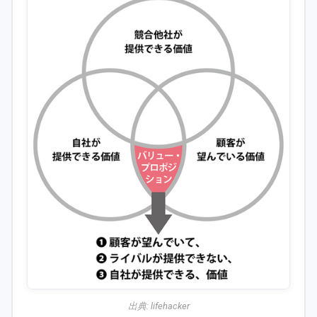
出典:
lifehacker