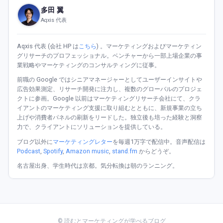
多田 翼
Aqxis 代表
Aqxis 代表 (会社 HP は
こちら
) 。マーケティングおよびマーケティン
グリサーチのプロフェッショナル。ベンチャーから一部上場企業の事
業戦略やマーケティングのコンサルティングに従事。
前職の Google ではシニアマネージャーとしてユーザーインサイトや
広告効果測定、リサーチ開発に注力し、複数のグローバルのプロジェ
クトに参画。Google 以前はマーケティングリサーチ会社にて、クラ
イアントのマーケティング支援に取り組むとともに、新規事業の立ち
上げや消費者パネルの刷新をリードした。独立後も培った経験と洞察
力で、クライアントにソリューションを提供している。
ブログ以外に
マーケティングレター
を毎週1万字で配信中。音声配信は
Podcast
,
Spotify
,
Amazon music
,
stand.fm
からどうぞ。
名古屋出身、学生時代は京都。気分転換は朝のランニング。
© 読むとマーケティングが学べるブログ