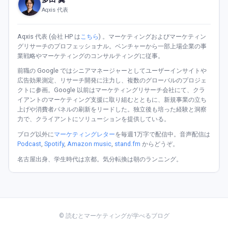
Aqxis 代表
Aqxis 代表 (会社 HP は
こちら
) 。マーケティングおよびマーケティン
グリサーチのプロフェッショナル。ベンチャーから一部上場企業の事
業戦略やマーケティングのコンサルティングに従事。
前職の Google ではシニアマネージャーとしてユーザーインサイトや
広告効果測定、リサーチ開発に注力し、複数のグローバルのプロジェ
クトに参画。Google 以前はマーケティングリサーチ会社にて、クラ
イアントのマーケティング支援に取り組むとともに、新規事業の立ち
上げや消費者パネルの刷新をリードした。独立後も培った経験と洞察
力で、クライアントにソリューションを提供している。
ブログ以外に
マーケティングレター
を毎週1万字で配信中。音声配信は
Podcast
,
Spotify
,
Amazon music
,
stand.fm
からどうぞ。
名古屋出身、学生時代は京都。気分転換は朝のランニング。
© 読むとマーケティングが学べるブログ