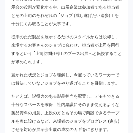
示会の役割が変化する中、出展企業は参加者である担当者
とその上司のそれぞれの ｢ジョブ (成し遂げたい進歩) ｣ を
十分にくみ取ることが大事です。
従来のただ製品を展示するだけのスタイルからは脱却し、
来場するお客さんのジョブに合わせ、担当者が上司を同行
するという ｢上司訪問仕様｣ のブース出展へと転換すること
が求められます。
置かれた状況とジョブを理解し、今雇っているワーカーで
は解決していないジョブをやり遂げることを目指します。
たとえば、説得力のある製品担当を配置し、デモもできる
十分なスペースを確保、社内稟議にそのまま使えるような
製品資料の用意、上役の方ともその場で商談できるテープ
ルを奥に設けるなど、来場者のジョブをプログレス (進歩)
させる対応が展示会出展の成功のカギをにぎります。