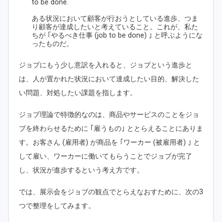
to be done.
ある状況において顧客が行おうとしている進歩、つま
り顧客が達成したいと考えていること。これが、私た
ちが ｢やるべき仕事 (job to be done) ｣ と呼ぶようにな
ったものだ。
ジョブにもう少し意訳を入れると、ジョブという進歩と
は、人が置かれた状況において達成したい目的、解決した
い問題、対処したい課題を指します。
ジョブ理論で特徴的なのは、商品やサービスのことをジョ
ブを終わらせるために ｢雇うもの｣ ととらえることにありま
す。お客さん (雇用者) が商品を ｢ワーカー (被雇用者) ｣ と
して雇い、ワーカーに働いてもらうことでジョブが完了
し、状況が進歩するという考え方です。
では、展示会をジョブの観点でとらえなおすために、次の3
つで整理をしてみます。