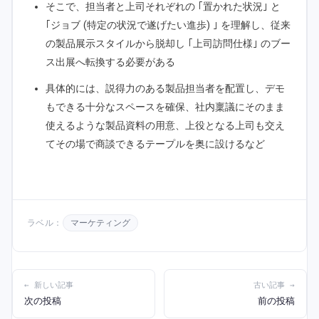
そこで、担当者と上司それぞれの ｢置かれた状況｣ と
｢ジョブ (特定の状況で遂げたい進歩) ｣ を理解し、従来
の製品展示スタイルから脱却し ｢上司訪問仕様｣ のブー
ス出展へ転換する必要がある
具体的には、説得力のある製品担当者を配置し、デモ
もできる十分なスペースを確保、社内稟議にそのまま
使えるような製品資料の用意、上役となる上司も交え
てその場で商談できるテープルを奥に設けるなど
ラベル：
マーケティング
← 新しい記事
古い記事 →
次の投稿
前の投稿