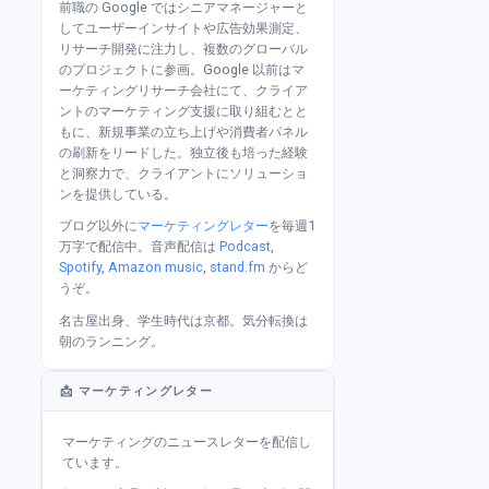
前職の Google ではシニアマネージャーと
してユーザーインサイトや広告効果測定、
リサーチ開発に注力し、複数のグローバル
のプロジェクトに参画。Google 以前はマ
ーケティングリサーチ会社にて、クライア
ントのマーケティング支援に取り組むとと
もに、新規事業の立ち上げや消費者パネル
の刷新をリードした。独立後も培った経験
と洞察力で、クライアントにソリューショ
ンを提供している。
ブログ以外に
マーケティングレター
を毎週1
万字で配信中。音声配信は
Podcast
,
Spotify
,
Amazon music
,
stand.fm
からど
うぞ。
名古屋出身、学生時代は京都。気分転換は
朝のランニング。
📩 マーケティングレター
マーケティングのニュースレターを配信し
ています。