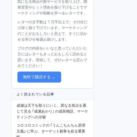
気になる商品や新サービスを取り上げ、開
発背景やヒット理由を掘り下げることでマ
ーケティングや戦略を学べるレターです。
レターの文字数は 1 万字以上で、その分だ
け深く掘り下げています。マーケティング
のことがおもしろいと思えて、すぐに活か
せる学びを毎週お届けします。
ブログの内容をいいなと思っていただいた
方にはレターもきっとおもしろく読めると
思います。登録して、ぜひレターも読んで
みてください！
無料で購読する →
よく読まれている記事
成瀬は天下を取りにいく。異なる視点を通
じて見る ｢成瀬あかり｣ の成長物語、マーケ
ティングへの示唆
コロコロコミックの ｢うんこちんちん原理
主義｣ に学ぶ、ターゲット顧客を絞る重要
性