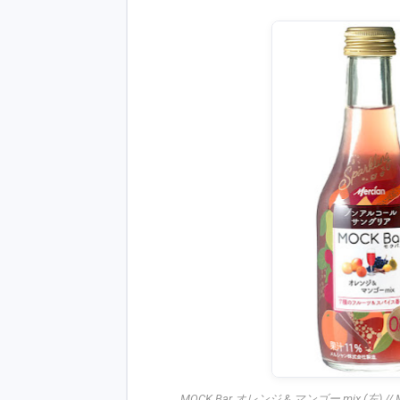
MOCK Bar オレンジ & マンゴー mix (左) // 