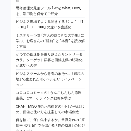
思考整理の最強ツール ｢Why, What, How｣
を、活用例と併せてご紹介
ビジネス現場でよく見聞きする ｢0 → 1｣ ｢1
→ 10｣ ｢10 → 100｣ の違いを言語化
ミステリー小説 ｢六人の嘘つきな大学生｣ に
学ぶ、お客さんの "建前" と "本音" を読み解
く方法
かつての低迷期を乗り越えたサントリーダ
カラ。ターゲット顧客と価値提供の明確化
が成功への鍵
ビジネスツールから青春の象徴へ。｢辺境の
地｣ で生まれたポケベルというイノベーシ
ョン
コロコロコミックの ｢うんこちんちん原理
主義｣ にマーケティング戦略を学ぶ
CRAFT MISO 生糀 - 未顧客の ｢不｣ からはじ
め、価値と使い方を提案しての市場創造
何を捨て、何に集中するか。常識外れの "原
価率 40% 超" でも儲かる ｢鰻の成瀬｣ のビジ
ネスモデル