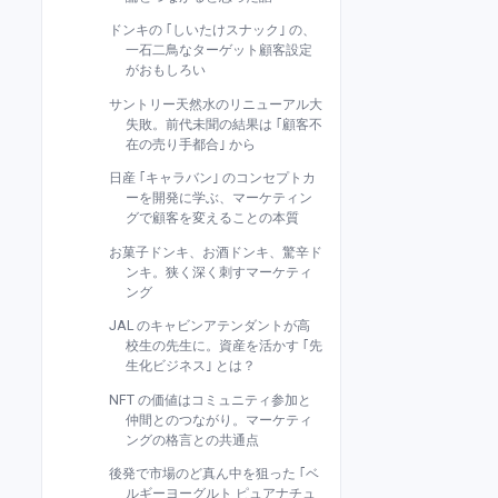
ドンキの ｢しいたけスナック｣ の、
一石二鳥なターゲット顧客設定
がおもしろい
サントリー天然水のリニューアル大
失敗。前代未聞の結果は ｢顧客不
在の売り手都合｣ から
日産 ｢キャラバン｣ のコンセプトカ
ーを開発に学ぶ、マーケティン
グで顧客を変えることの本質
お菓子ドンキ、お酒ドンキ、驚辛ド
ンキ。狭く深く刺すマーケティ
ング
JAL のキャビンアテンダントが高
校生の先生に。資産を活かす ｢先
生化ビジネス｣ とは？
NFT の価値はコミュニティ参加と
仲間とのつながり。マーケティ
ングの格言との共通点
後発で市場のど真ん中を狙った ｢ベ
ルギーヨーグルト ピュアナチュ