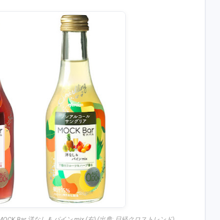
MOCK Bar 洋なし & パイン mix (右) (出典:
日経クロストレンド
)