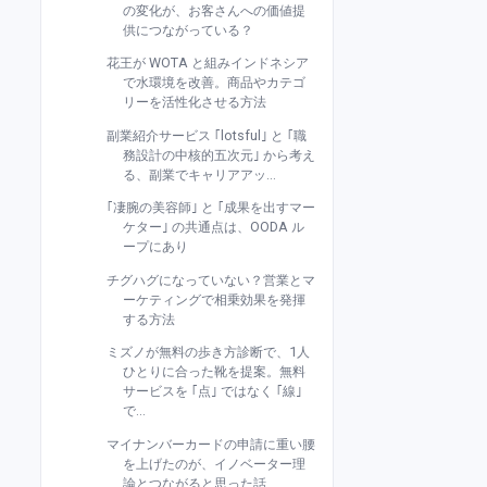
の変化が、お客さんへの価値提
供につながっている？
花王が WOTA と組みインドネシア
で水環境を改善。商品やカテゴ
リーを活性化させる方法
副業紹介サービス ｢lotsful｣ と ｢職
務設計の中核的五次元｣ から考え
る、副業でキャリアアッ...
｢凄腕の美容師｣ と ｢成果を出すマー
ケター｣ の共通点は、OODA ル
ープにあり
チグハグになっていない？営業とマ
ーケティングで相乗効果を発揮
する方法
ミズノが無料の歩き方診断で、1人
ひとりに合った靴を提案。無料
サービスを ｢点｣ ではなく ｢線｣
で...
マイナンバーカードの申請に重い腰
を上げたのが、イノベーター理
論とつながると思った話