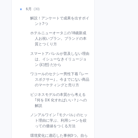
6月
(30)
▼
解説！アンケートで成果を出すポイ
ント7つ
ホテルニューオータニの18歳新成
人お祝いプラン。ブランドの本
質とつくり方
スマートアパレルが普及しない理由
は、イシューなきイリュージョ
ン (幻想) だから
ワコールのセクシー男性下着 ｢レー
スボクサー｣ 。今までにない商品
のマーケティングと売り方
ビジネスモデルの本質から考える
｢何を DX 化すればいい？｣ への
解説
ノンアルワイン ｢モクバル｣ のヒッ
ト理由に学ぶ、利用シーンを絞
っての価値をつくる方法
環境変化に適応した事例3つ。自ら