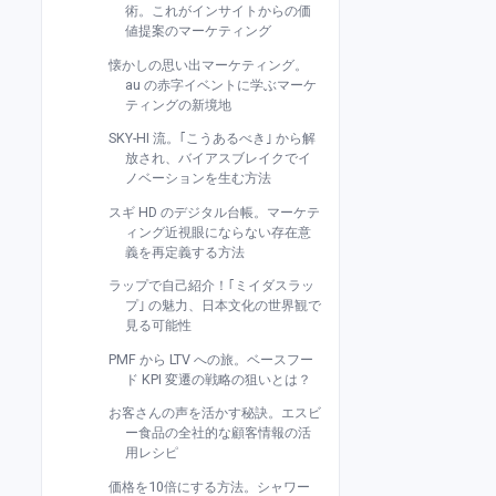
術。これがインサイトからの価
値提案のマーケティング
懐かしの思い出マーケティング。
au の赤字イベントに学ぶマーケ
ティングの新境地
SKY-HI 流。｢こうあるべき｣ から解
放され、バイアスブレイクでイ
ノベーションを生む方法
スギ HD のデジタル台帳。マーケテ
ィング近視眼にならない存在意
義を再定義する方法
ラップで自己紹介！｢ミイダスラッ
プ｣ の魅力、日本文化の世界観で
見る可能性
PMF から LTV への旅。ベースフー
ド KPI 変遷の戦略の狙いとは？
お客さんの声を活かす秘訣。エスビ
ー食品の全社的な顧客情報の活
用レシピ
価格を10倍にする方法。シャワー