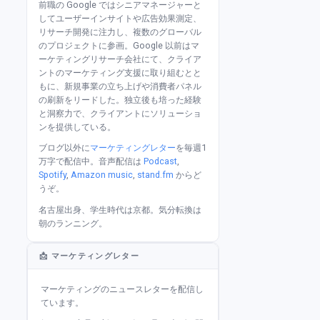
前職の Google ではシニアマネージャーと
してユーザーインサイトや広告効果測定、
リサーチ開発に注力し、複数のグローバル
のプロジェクトに参画。Google 以前はマ
ーケティングリサーチ会社にて、クライア
ントのマーケティング支援に取り組むとと
もに、新規事業の立ち上げや消費者パネル
の刷新をリードした。独立後も培った経験
と洞察力で、クライアントにソリューショ
ンを提供している。
ブログ以外に
マーケティングレター
を毎週1
万字で配信中。音声配信は
Podcast
,
Spotify
,
Amazon music
,
stand.fm
からど
うぞ。
名古屋出身、学生時代は京都。気分転換は
朝のランニング。
📩 マーケティングレター
マーケティングのニュースレターを配信し
ています。