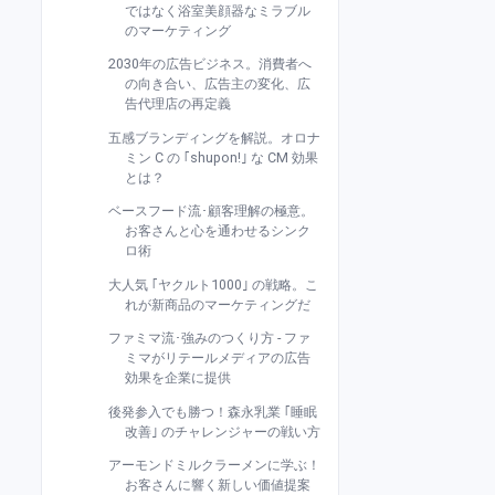
ではなく浴室美顔器なミラブル
のマーケティング
2030年の広告ビジネス。消費者へ
の向き合い、広告主の変化、広
告代理店の再定義
五感ブランディングを解説。オロナ
ミン C の ｢shupon!｣ な CM 効果
とは？
ベースフード流･顧客理解の極意。
お客さんと心を通わせるシンク
ロ術
大人気 ｢ヤクルト1000｣ の戦略。こ
れが新商品のマーケティングだ
ファミマ流･強みのつくり方 - ファ
ミマがリテールメディアの広告
効果を企業に提供
後発参入でも勝つ！森永乳業 ｢睡眠
改善｣ のチャレンジャーの戦い方
アーモンドミルクラーメンに学ぶ！
お客さんに響く新しい価値提案