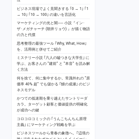
ビジネス現場でよく見聞きする ｢0 → 1｣ ｢1
→ 10｣ ｢10 → 100｣ の違いを言語化
マーケティングの光と闇── 小説『イン･
ザ･メガチャーチ (朝井リョウ) 』が描く物語
の力と代償
思考整理の最強ツール ｢Why, What, How｣
を、活用例と併せてご紹介
ミステリー小説 ｢六人の嘘つきな大学生｣ に
学ぶ、お客さんの "建前" と "本音" を読み解
く方法
何を捨て、何に集中するか。常識外れの "原
価率 40% 超" でも儲かる ｢鰻の成瀬｣ のビジ
ネスモデル
かつての低迷期を乗り越えたサントリーダ
カラ。ターゲット顧客と価値提供の明確化
が成功への鍵
コロコロコミックの ｢うんこちんちん原理
主義｣ にマーケティング戦略を学ぶ
ビジネスツールから青春の象徴へ。｢辺境の
地｣ で生まれたポケベルというイノベーシ