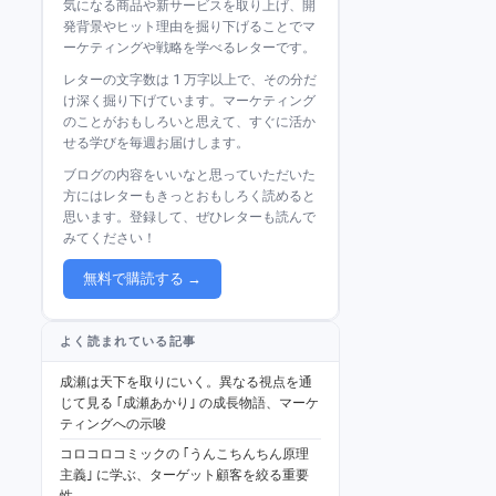
気になる商品や新サービスを取り上げ、開
発背景やヒット理由を掘り下げることでマ
ーケティングや戦略を学べるレターです。
レターの文字数は 1 万字以上で、その分だ
け深く掘り下げています。マーケティング
のことがおもしろいと思えて、すぐに活か
せる学びを毎週お届けします。
ブログの内容をいいなと思っていただいた
方にはレターもきっとおもしろく読めると
思います。登録して、ぜひレターも読んで
みてください！
無料で購読する →
よく読まれている記事
成瀬は天下を取りにいく。異なる視点を通
じて見る ｢成瀬あかり｣ の成長物語、マーケ
ティングへの示唆
コロコロコミックの ｢うんこちんちん原理
主義｣ に学ぶ、ターゲット顧客を絞る重要
性