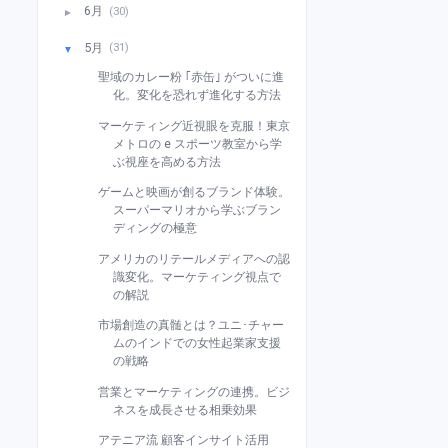
6月
(30)
►
5月
(31)
▼
聖域のカレー粉 ｢赤缶｣ がついに進
化。変化を恐れず進化する方法
マーケティング近視眼を克服！東京
メトロの e スポーツ教室から学
ぶ視座を高める方法
ゲームと映画が創るブランド体験。
スーパーマリオから学ぶブラン
ディングの極意
アメリカのリテールメディアへの認
識変化。マーケティング視点で
の解説
市場創造の真髄とは？ユニ･チャー
ムのインドでの女性起業家支援
の戦略
営業とマーケティングの連携。ビジ
ネスを成長させる相乗効果
アテニア流 顧客インサイト活用