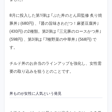
8月に投入した第1弾は ｢ぶた丼のとん田監修 炙り焼
豚丼｣ (680円) 、｢醤の旨味きわだつ！麻婆豆腐丼｣
(430円) の2種類。第2弾は ｢三元豚のロースかつ丼｣
(598円) 、第3弾は ｢7種野菜の中華丼｣ (568円) で
す。
チルド丼のお弁当のラインアップを強化し、女性需
要の取り込みを狙うとのことです。
丼ものが女性に人気という発見