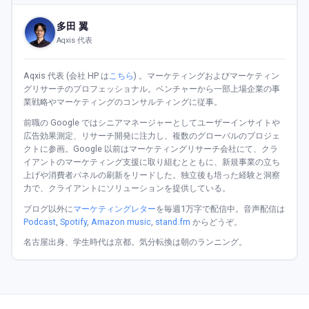
多田 翼
Aqxis 代表
Aqxis 代表 (会社 HP は
こちら
) 。マーケティングおよびマーケティン
グリサーチのプロフェッショナル。ベンチャーから一部上場企業の事
業戦略やマーケティングのコンサルティングに従事。
前職の Google ではシニアマネージャーとしてユーザーインサイトや
広告効果測定、リサーチ開発に注力し、複数のグローバルのプロジェ
クトに参画。Google 以前はマーケティングリサーチ会社にて、クラ
イアントのマーケティング支援に取り組むとともに、新規事業の立ち
上げや消費者パネルの刷新をリードした。独立後も培った経験と洞察
力で、クライアントにソリューションを提供している。
ブログ以外に
マーケティングレター
を毎週1万字で配信中。音声配信は
Podcast
,
Spotify
,
Amazon music
,
stand.fm
からどうぞ。
名古屋出身、学生時代は京都。気分転換は朝のランニング。