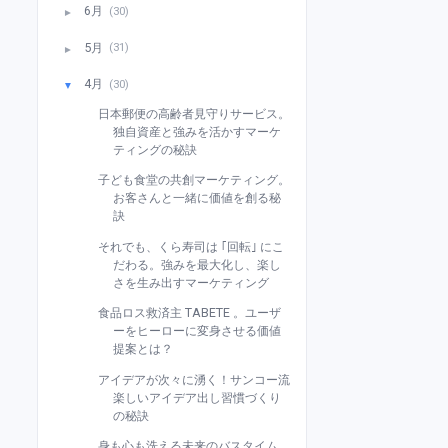
6月
(30)
►
5月
(31)
►
4月
(30)
▼
日本郵便の高齢者見守りサービス。
独自資産と強みを活かすマーケ
ティングの秘訣
子ども食堂の共創マーケティング。
お客さんと一緒に価値を創る秘
訣
それでも、くら寿司は ｢回転｣ にこ
だわる。強みを最大化し、楽し
さを生み出すマーケティング
食品ロス救済主 TABETE 。ユーザ
ーをヒーローに変身させる価値
提案とは？
アイデアが次々に湧く！サンコー流
楽しいアイデア出し習慣づくり
の秘訣
身も心も洗える未来のバスタイム。