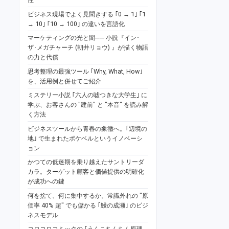
ビジネス現場でよく見聞きする ｢0 → 1｣ ｢1
→ 10｣ ｢10 → 100｣ の違いを言語化
マーケティングの光と闇── 小説『イン･
ザ･メガチャーチ (朝井リョウ) 』が描く物語
の力と代償
思考整理の最強ツール ｢Why, What, How｣
を、活用例と併せてご紹介
ミステリー小説 ｢六人の嘘つきな大学生｣ に
学ぶ、お客さんの "建前" と "本音" を読み解
く方法
ビジネスツールから青春の象徴へ。｢辺境の
地｣ で生まれたポケベルというイノベーシ
ョン
かつての低迷期を乗り越えたサントリーダ
カラ。ターゲット顧客と価値提供の明確化
が成功への鍵
何を捨て、何に集中するか。常識外れの "原
価率 40% 超" でも儲かる ｢鰻の成瀬｣ のビジ
ネスモデル
コロコロコミックの ｢うんこちんちん原理