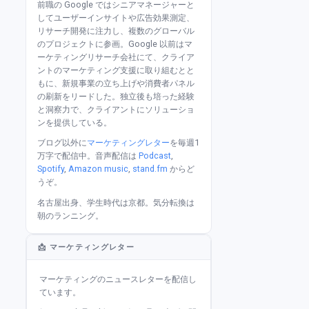
前職の Google ではシニアマネージャーと
してユーザーインサイトや広告効果測定、
リサーチ開発に注力し、複数のグローバル
のプロジェクトに参画。Google 以前はマ
ーケティングリサーチ会社にて、クライア
ントのマーケティング支援に取り組むとと
もに、新規事業の立ち上げや消費者パネル
の刷新をリードした。独立後も培った経験
と洞察力で、クライアントにソリューショ
ンを提供している。
ブログ以外に
マーケティングレター
を毎週1
万字で配信中。音声配信は
Podcast
,
Spotify
,
Amazon music
,
stand.fm
からど
うぞ。
名古屋出身、学生時代は京都。気分転換は
朝のランニング。
📩 マーケティングレター
マーケティングのニュースレターを配信し
ています。