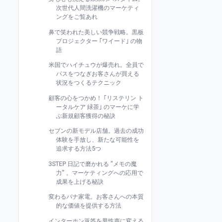
次世代人間洗濯機のマーケティ
ングをご覧あれ
鼻で笑われた美しい競争戦略。黒板
プロジェクター ｢ワイード｣ の物
語
米国でハイチュウが爆売れ。全員で
パスをつなぎお客さんが買える
状況をつくるテクニック
顧客の心をつかめ！ ｢リステリン ト
ータルケア 緑茶｣ のマーケに学
ぶ新規顧客獲得の秘訣
セブンの新モデル店舗。過去の成功
体験を手放し、新たな可能性を
追求する方法5つ
3STEP 日記で磨かれる "メモの魔
力" 。マーケティングへの応用で
成果を上げる秘訣
変わるパナ家電。お客さんへの本質
的な価値を提供する方法
インターホン返答を男性声に変える