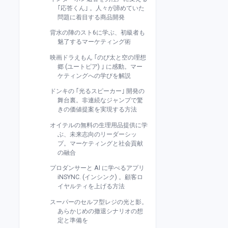
｢応答くん｣ 。人々が諦めていた
問題に着目する商品開発
背水の陣のスト6に学ぶ、初級者も
魅了するマーケティング術
映画ドラえもん ｢のび太と空の理想
郷 (ユートピア) ｣ に感動。マー
ケティングへの学びを解説
ドンキの ｢光るスピーカー｣ 開発の
舞台裏。非連続なジャンプで驚
きの価値提案を実現する方法
オイテルの無料の生理用品提供に学
ぶ、未来志向のリーダーシッ
プ。マーケティングと社会貢献
の融合
プロダンサーと AI に学べるアプリ
iNSYNC. (インシンク) 。顧客ロ
イヤルティを上げる方法
スーパーのセルフ型レジの光と影。
あらかじめの撤退シナリオの想
定と準備を