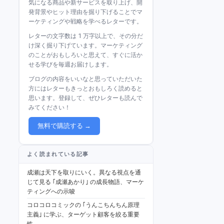
気になる商品や新サービスを取り上げ、開
発背景やヒット理由を掘り下げることでマ
ーケティングや戦略を学べるレターです。
レターの文字数は 1 万字以上で、その分だ
け深く掘り下げています。マーケティング
のことがおもしろいと思えて、すぐに活か
せる学びを毎週お届けします。
ブログの内容をいいなと思っていただいた
方にはレターもきっとおもしろく読めると
思います。登録して、ぜひレターも読んで
みてください！
無料で購読する →
よく読まれている記事
成瀬は天下を取りにいく。異なる視点を通
じて見る ｢成瀬あかり｣ の成長物語、マーケ
ティングへの示唆
コロコロコミックの ｢うんこちんちん原理
主義｣ に学ぶ、ターゲット顧客を絞る重要
性