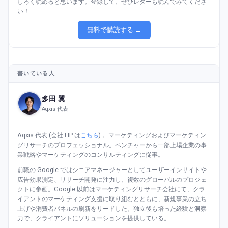
しろく読めると思います。登録して、ぜひレターも読んでみてくださ
い！
無料で購読する →
書いている人
多田 翼
Aqxis 代表
Aqxis 代表 (会社 HP は
こちら
) 。マーケティングおよびマーケティン
グリサーチのプロフェッショナル。ベンチャーから一部上場企業の事
業戦略やマーケティングのコンサルティングに従事。
前職の Google ではシニアマネージャーとしてユーザーインサイトや
広告効果測定、リサーチ開発に注力し、複数のグローバルのプロジェ
クトに参画。Google 以前はマーケティングリサーチ会社にて、クラ
イアントのマーケティング支援に取り組むとともに、新規事業の立ち
上げや消費者パネルの刷新をリードした。独立後も培った経験と洞察
力で、クライアントにソリューションを提供している。