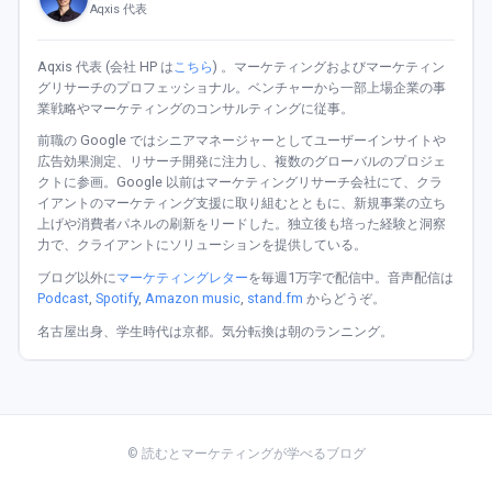
Aqxis 代表
Aqxis 代表 (会社 HP は
こちら
) 。マーケティングおよびマーケティン
グリサーチのプロフェッショナル。ベンチャーから一部上場企業の事
業戦略やマーケティングのコンサルティングに従事。
前職の Google ではシニアマネージャーとしてユーザーインサイトや
広告効果測定、リサーチ開発に注力し、複数のグローバルのプロジェ
クトに参画。Google 以前はマーケティングリサーチ会社にて、クラ
イアントのマーケティング支援に取り組むとともに、新規事業の立ち
上げや消費者パネルの刷新をリードした。独立後も培った経験と洞察
力で、クライアントにソリューションを提供している。
ブログ以外に
マーケティングレター
を毎週1万字で配信中。音声配信は
Podcast
,
Spotify
,
Amazon music
,
stand.fm
からどうぞ。
名古屋出身、学生時代は京都。気分転換は朝のランニング。
© 読むとマーケティングが学べるブログ