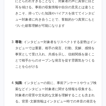
にとらわれすぎることなく、対象者の声に真摯に目と
耳を傾ける。事前の収集情報や自分の意見とは違うと
きこそ、持っていた知識やバイアスを捨ててインタビ
ュー対象者に向き合うことで、客観的かつ真実にもと
づいた顧客理解が可能になります
尊敬:
インタビュー対象者をリスペクトする姿勢はイン
タビューでは重要。相手の発言、行動、見解、感情を
事実として受け入れ、共感を示し、信頼関係を築くこ
とで相手からのオープンな発言を促す雰囲気をつくる
ことを心がける
知識:
インタビューの前に、事前アンケートやウェブ検
索などインタビュー対象者に関する情報を収集する。
対象者の背景や文化的な文脈を理解することも含まれ
る。背景･文脈情報はインタビュー時での本音の発言を