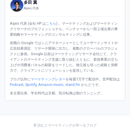
多田 翼
Aqxis 代表
Aqxis 代表 (会社 HP は
こちら
) 。マーケティングおよびマーケティン
グリサーチのプロフェッショナル。ベンチャーから一部上場企業の事
業戦略やマーケティングのコンサルティングに従事。
前職の Google ではシニアマネージャーとしてユーザーインサイトや
広告効果測定、リサーチ開発に注力し、複数のグローバルのプロジェ
クトに参画。Google 以前はマーケティングリサーチ会社にて、クラ
イアントのマーケティング支援に取り組むとともに、新規事業の立ち
上げや消費者パネルの刷新をリードした。独立後も培った経験と洞察
力で、クライアントにソリューションを提供している。
ブログ以外に
マーケティングレター
を毎週1万字で配信中。音声配信は
Podcast
,
Spotify
,
Amazon music
,
stand.fm
からどうぞ。
名古屋出身、学生時代は京都。気分転換は朝のランニング。
© 読むとマーケティングが学べるブログ