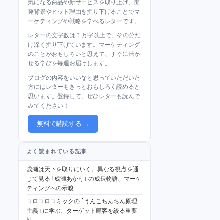
気になる商品や新サービスを取り上げ、開
発背景やヒット理由を掘り下げることでマ
ーケティングや戦略を学べるレターです。
レターの文字数は 1 万字以上で、その分だ
け深く掘り下げています。マーケティング
のことがおもしろいと思えて、すぐに活か
せる学びを毎週お届けします。
ブログの内容をいいなと思っていただいた
方にはレターもきっとおもしろく読めると
思います。登録して、ぜひレターも読んで
みてください！
無料で購読する →
よく読まれている記事
成瀬は天下を取りにいく。異なる視点を通
じて見る ｢成瀬あかり｣ の成長物語、マーケ
ティングへの示唆
コロコロコミックの ｢うんこちんちん原理
主義｣ に学ぶ、ターゲット顧客を絞る重要
性