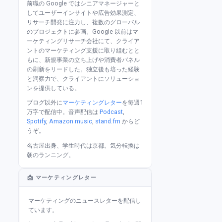
前職の Google ではシニアマネージャーと
してユーザーインサイトや広告効果測定、
リサーチ開発に注力し、複数のグローバル
のプロジェクトに参画。Google 以前はマ
ーケティングリサーチ会社にて、クライア
ントのマーケティング支援に取り組むとと
もに、新規事業の立ち上げや消費者パネル
の刷新をリードした。独立後も培った経験
と洞察力で、クライアントにソリューショ
ンを提供している。
ブログ以外に
マーケティングレター
を毎週1
万字で配信中。音声配信は
Podcast
,
Spotify
,
Amazon music
,
stand.fm
からど
うぞ。
名古屋出身、学生時代は京都。気分転換は
朝のランニング。
📩 マーケティングレター
マーケティングのニュースレターを配信し
ています。