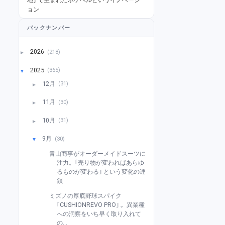
ョン
バックナンバー
2026
(218)
►
2025
(365)
▼
12月
(31)
►
11月
(30)
►
10月
(31)
►
9月
(30)
▼
青山商事がオーダーメイドスーツに
注力。｢売り物が変わればあらゆ
るものが変わる｣ という変化の連
鎖
ミズノの厚底野球スパイク
｢CUSHIONREVO PRO｣ 。異業種
への洞察をいち早く取り入れて
の...