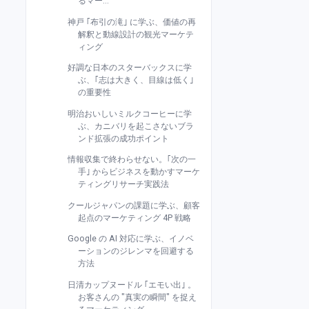
るマー...
神戸 ｢布引の滝｣ に学ぶ、価値の再
解釈と動線設計の観光マーケテ
ィング
好調な日本のスターバックスに学
ぶ、｢志は大きく、目線は低く｣
の重要性
明治おいしいミルクコーヒーに学
ぶ、カニバリを起こさないブラ
ンド拡張の成功ポイント
情報収集で終わらせない。｢次の一
手｣ からビジネスを動かすマーケ
ティングリサーチ実践法
クールジャパンの課題に学ぶ、顧客
起点のマーケティング 4P 戦略
Google の AI 対応に学ぶ、イノベ
ーションのジレンマを回避する
方法
日清カップヌードル ｢エモい出｣ 。
お客さんの "真実の瞬間" を捉え