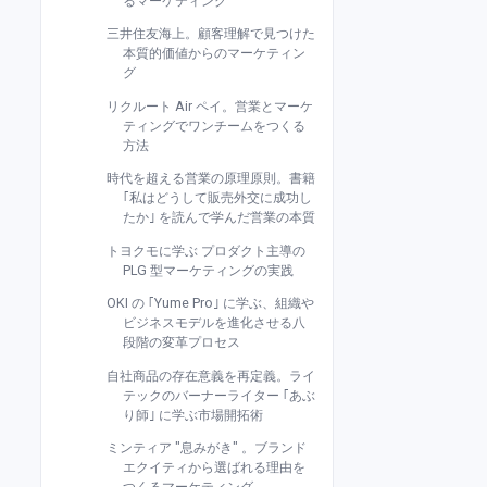
るマーケティング
三井住友海上。顧客理解で見つけた
本質的価値からのマーケティン
グ
リクルート Air ペイ。営業とマーケ
ティングでワンチームをつくる
方法
時代を超える営業の原理原則。書籍
｢私はどうして販売外交に成功し
たか｣ を読んで学んだ営業の本質
トヨクモに学ぶ プロダクト主導の
PLG 型マーケティングの実践
OKI の ｢Yume Pro｣ に学ぶ、組織や
ビジネスモデルを進化させる八
段階の変革プロセス
自社商品の存在意義を再定義。ライ
テックのバーナーライター ｢あぶ
り師｣ に学ぶ市場開拓術
ミンティア "息みがき" 。ブランド
エクイティから選ばれる理由を
つくるマーケティング