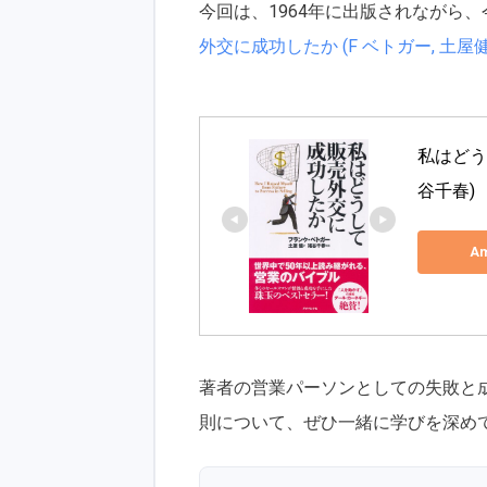
今回は、1964年に出版されながら
外交に成功したか (F ベトガー, 土屋健,
私はどう
谷千春) 
A
著者の営業パーソンとしての失敗と
則について、ぜひ一緒に学びを深め