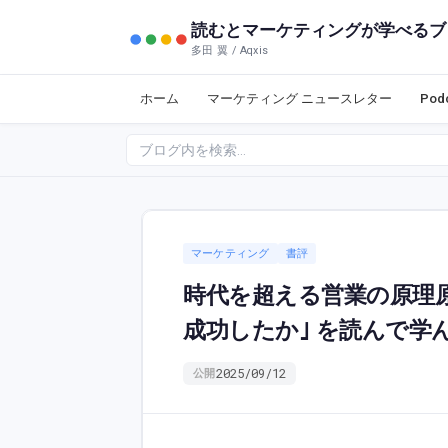
読むとマーケティングが学べるブ
多田 翼 / Aqxis
ホーム
マーケティング ニュースレター
Po
マーケティング
書評
時代を超える営業の原理原
成功したか｣ を読んで学
2025/09/12
公開