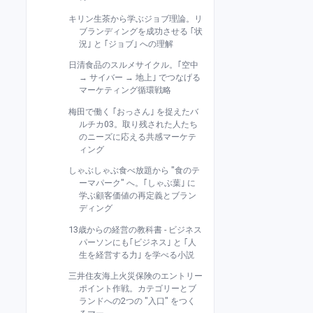
キリン生茶から学ぶジョブ理論。リ
ブランディングを成功させる ｢状
況｣ と ｢ジョブ｣ への理解
日清食品のスルメサイクル。｢空中
→ サイバー → 地上｣ でつなげる
マーケティング循環戦略
梅田で働く ｢おっさん｣ を捉えたバ
ルチカ03。取り残された人たち
のニーズに応える共感マーケテ
ィング
しゃぶしゃぶ食べ放題から "食のテ
ーマパーク" へ。｢しゃぶ葉｣ に
学ぶ顧客価値の再定義とブラン
ディング
13歳からの経営の教科書 - ビジネス
パーソンにも｢ビジネス｣ と ｢人
生を経営する力｣ を学べる小説
三井住友海上火災保険のエントリー
ポイント作戦。カテゴリーとブ
ランドへの2つの "入口" をつく