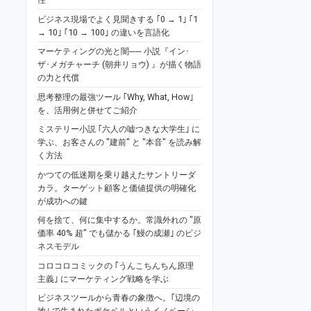
ビジネス現場でよく見聞きする ｢0 → 1｣ ｢1
→ 10｣ ｢10 → 100｣ の違いを言語化
マーケティングの光と闇── 小説『イン･
ザ･メガチャーチ (朝井リョウ) 』が描く物語
の力と代償
思考整理の最強ツール ｢Why, What, How｣
を、活用例と併せてご紹介
ミステリー小説 ｢六人の嘘つきな大学生｣ に
学ぶ、お客さんの "建前" と "本音" を読み解
く方法
かつての低迷期を乗り越えたサントリーダ
カラ。ターゲット顧客と価値提供の明確化
が成功への鍵
何を捨て、何に集中するか。常識外れの "原
価率 40% 超" でも儲かる ｢鰻の成瀬｣ のビジ
ネスモデル
コロコロコミックの ｢うんこちんちん原理
主義｣ にマーケティング戦略を学ぶ
ビジネスツールから青春の象徴へ。｢辺境の
地｣ で生まれたポケベルというイノベーシ