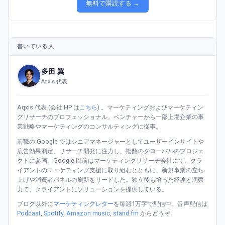
無料で購読する →
書いている人
多田 翼
Aqxis 代表
Aqxis 代表 (会社 HP は
こちら
) 。マーケティングおよびマーケティン
グリサーチのプロフェッショナル。ベンチャーから一部上場企業の事
業戦略やマーケティングのコンサルティングに従事。
前職の Google ではシニアマネージャーとしてユーザーインサイトや
広告効果測定、リサーチ開発に注力し、複数のグローバルのプロジェ
クトに参画。Google 以前はマーケティングリサーチ会社にて、クラ
イアントのマーケティング支援に取り組むとともに、新規事業の立ち
上げや消費者パネルの刷新をリードした。独立後も培った経験と洞察
力で、クライアントにソリューションを提供している。
ブログ以外に
マーケティングレター
を毎週1万字で配信中。音声配信は
Podcast
,
Spotify
,
Amazon music
,
stand.fm
からどうぞ。